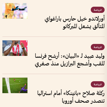
الرياضة
أورلاندو خيل حارس باراغواي
المتألق يشعل الميركاتو
الرياضة
وليد عبيد لـ «البيان»: أرشح فرنسا
للقب وأشجع البرازيل منذ صغري
الرياضة
ركلة صلاح «بانينكا» أمام استراليا
تتصدر صحف أوروبا