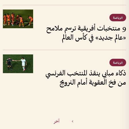
الرياضة
9 منتخبات أفريقية ترسم ملامح
«عالم جديد» في كأس العالم
الرياضة
ذكاء مبابي ينقذ المنتخب الفرنسي
من فخ العقوبة أمام النرويج
>
آخر