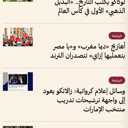
لوكاكو يكتب التاريخ.. «البديل
الذهبي» الأول في كأس العالم
الرياضة
أهازيج «ديما مغرب» و«يا مصر
بتعمليها إزاي» تتصدران الترند
الرياضة
وسائل إعلام كرواتية: زالاتكو يعود
إلى واجهة ترشيحات تدريب
منتخب الإمارات