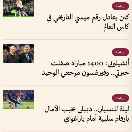
الرياضة
كين يعادل رقم ميسي التاريخي في
كأس العالم
الرياضة
أنشيلوتي: 1400 مباراة صقلت
خبرتي.. وفيرغسون مرجعي الوحيد
الرياضة
ليلة للنسيان.. ديمبلي يخيب الآمال
بأرقام سلبية أمام باراغواي