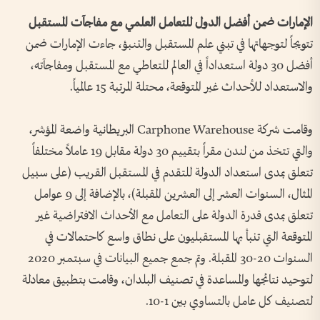
الإمارات ضمن أفضل الدول للتعامل العلمي مع مفاجآت المستقبل
تتويجاً لتوجهاتها في تبني علم المستقبل والتنبؤ، جاءت الإمارات ضمن
أفضل 30 دولة استعداداً في العالم للتعاطي مع المستقبل ومفاجآته،
والاستعداد للأحداث غير المتوقعة، محتلة المرتبة 15 عالمياً.
وقامت شركة Carphone Warehouse البريطانية واضعة المؤشر،
والتي تتخذ من لندن مقراً بتقييم 30 دولة مقابل 19 عاملاً مختلفاً
تتعلق بمدى استعداد الدولة للتقدم في المستقبل القريب (على سبيل
المثال، السنوات العشر إلى العشرين المقبلة)، بالإضافة إلى 9 عوامل
تتعلق بمدى قدرة الدولة على التعامل مع الأحداث الافتراضية غير
المتوقعة التي تنبأ بها المستقبليون على نطاق واسع كاحتمالات في
السنوات 20-30 المقبلة. وتم جمع جميع البيانات في سبتمبر 2020
لتوحيد نتائجها والمساعدة في تصنيف البلدان، وقامت بتطبيق معادلة
لتصنيف كل عامل بالتساوي بين 1-10.