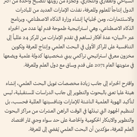
السياحي والعقاري والتجاري. وكجزء من رؤيتها لتصبح واحدة من أكثر
الدول إنتاجاً للعلوم والمعرفة، نفذت الإمارات العديد من المبادرات
والاستثمارات، ومن تجلياتها إنشاء وزارة الذكاء الاصطناعي، وبرنامج
الذكاء الاصطناعي، وهي استراتيجية طموحة قدم لها عدد من الخبراء
عبر «البيان» عدة أفكار تساهم في تقدم الإمارات من المركز 24 عالمياً إلى
التنافسية على المراكز الأولى في البحث العلمي وإنتاج المعرفة وتكوين
مخزون معرفي استراتيجي تراكمي يبني شخصيتها كدولة علمية ويضعها
في مئويتها العام 2071 على قدم وساق مع دول العلم والمعرفة.
واقترح الخبراء إلى جانب زيادة مخصصات تمويل البحث العلمي، إنشاء
هيئة عليا تعنى بالبحوث والتطوير إلى جانب الدراسات المستقبلية، ليس
لتأكيد الهوية العلمية الناشئة للإمارات وتنافسيتها العالمية فحسب، بل
لتنظيم الجهود التي تبذلها في الوقت الراهن العشرات من مراكز البحوث
والتطوير والابتكار الحكومية والخاصة على حد سواء وجني ثمار اقتصاد
العلم المعرفة، مؤكدين أن البحث العلمي يُفضي إلى المعرفة.