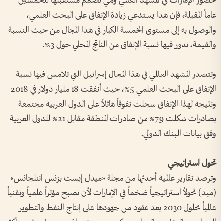
حضور الإمارات في المشهد العالمي وهي تصمم مستقبلها للخمسين
عاماً المقبلة، فإن هذا يستدعي زيادة الإنفاق على البحث العلمي،
والوصول به إلى مستوى الخمسة الكبار في هذا المجال من حيث النسبة
والقيمة، تدور فيها نسبة الإنفاق من الناتج المحلي حول 3%.
وتتصدر المشهد العالمي في هذا المجال إسرائيل التي تلامس فيها نسبة
الإنفاق على البحث العلمي 5%، حيث أنفقت 18 مليار دولار في 2018
ونتيجة لهذا الإنفاق سجلت تفوقاً هائلاً على الدول العربية مجتمعة
بصادرات شكلت 79% من صادرات المنطقة مقابل 21% للدول العربية
وفق بيانات البنك الدولي.
تحول استراتيجي
وترصد تقارير عالمية أحدثها من مجلة «ميدل إيست بزنس انتلجانس»
(ميد) تحولاً استراتيجياً ضخماً في الإمارات لأن تصبح مؤثراً علمياً وتقنياً
عالمياً بحلول 2030 بعد عقود من جهودها على إنتاج النفط والتطوير