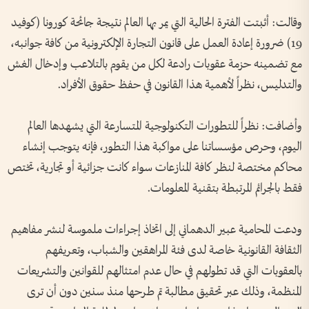
وقالت: أثبتت الفترة الحالية التي يمر بها العالم نتيجة جائحة كورونا (كوفيد
19) ضرورة إعادة العمل على قانون التجارة الإلكترونية من كافة جوانبه،
مع تضمينه حزمة عقوبات رادعة لكل من يقوم بالتلاعب وإدخال الغش
والتدليس، نظراً لأهمية هذا القانون في حفظ حقوق الأفراد.
وأضافت: نظراً للتطورات التكنولوجية المتسارعة التي يشهدها العالم
اليوم، وحرص مؤسساتنا على مواكبة هذا التطور، فإنه يتوجب إنشاء
محاكم مختصة لنظر كافة المنازعات سواء كانت جزائية أو تجارية، تختص
فقط بالجرائم المرتبطة بتقنية المعلومات.
ودعت المحامية عبير الدهماني إلى اتخاذ إجراءات ملموسة لنشر مفاهيم
الثقافة القانونية خاصة لدى فئة المراهقين والشباب، وتعريفهم
بالعقوبات التي قد تطولهم في حال عدم امتثالهم للقوانين والتشريعات
المنظمة، وذلك عبر تحقيق مطالبة تم طرحها منذ سنين دون أن ترى