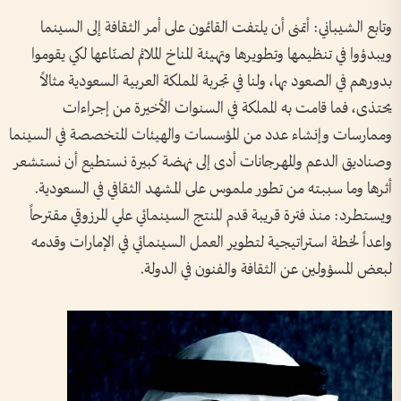
وتابع الشيباني: أتمنى أن يلتفت القائمون على أمر الثقافة إلى السينما
ويبدؤوا في تنظيمها وتطويرها وتهيئة المناخ الملائم لصنّاعها لكي يقوموا
بدورهم في الصعود بها، ولنا في تجربة المملكة العربية السعودية مثالاً
يحتذى، فما قامت به المملكة في السنوات الأخيرة من إجراءات
وممارسات وإنشاء عدد من المؤسسات والهيئات المتخصصة في السينما
وصناديق الدعم والمهرجانات أدى إلى نهضة كبيرة نستطيع أن نستشعر
أثرها وما سببته من تطور ملموس على المشهد الثقافي في السعودية.
ويستطرد: منذ فترة قريبة قدم المنتج السينمائي علي المرزوقي مقترحاً
واعداً لخطة استراتيجية لتطوير العمل السينمائي في الإمارات وقدمه
لبعض المسؤولين عن الثقافة والفنون في الدولة.