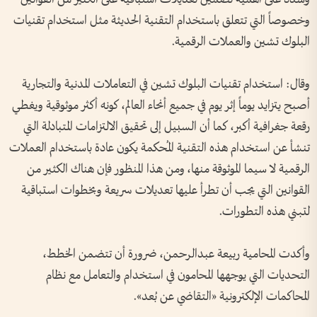
وخصوصاً التي تتعلق باستخدام التقنية الحديثة مثل استخدام تقنيات
البلوك تشين والعملات الرقمية.
وقال: استخدام تقنيات البلوك تشين في التعاملات المدنية والتجارية
أصبح يتزايد يوماً إثر يوم في جميع أنحاء العالم، كونه أكثر موثوقية ويغطي
رقعة جغرافية أكبر، كما أن السبيل إلى تحقيق الالتزامات المتبادلة التي
تنشأ عن استخدام هذه التقنية المُحكمة يكون عادة باستخدام العملات
الرقمية لا سيما الموثوقة منها، ومن هذا المنظور فإن هناك الكثير من
القوانين التي يجب أن تطرأ عليها تعديلات سريعة وبخطوات استباقية
لتبني هذه التطورات.
وأكدت المحامية ربيعة عبدالرحمن، ضرورة أن تتضمن الخطط،
التحديات التي يوجهها المحامون في استخدام والتعامل مع نظام
المحاكمات الإلكترونية «التقاضي عن بُعد».