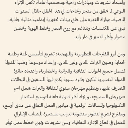
واعتماد تشريعات ومبادرات رسمية ومجتمعية عامة، تكفل الإثراء
النوعي لما تحقق من منجز ونجاحات في هذا الحقل خلال السنوات
الماضية.. بموازاة القدرة على خلق بيئات تحفيزية إبداعية مثالية جاذبة،
تبني على المكتسبات وتتناغم مع روح العصر وتحفظ الهوية وتحصّن
مشوار وأطر التميز في دار زايد.
ومن أبرز المقترحات التطويرية والمنهجية: تشريع لتأسيس لجنة وطنية
لحماية وصون التراث المادي وغير المادي، وإعداد موسوعة وطنية للدولة
تشمل جميع الجوانب الثقافية والتراثية والحضارية، واعتماد جائزة
الدولة التقديرية لتكون جائزة سنوية يكرّم فيها المبدعون في المجالات
المتعارف عليها، وتنظيم مهرجان سنوي للثقافة والتراث يحمل اسم
«مهرجان السميح»، وإيجاد أطر قانونية فاعلة لتوسيع استثمار
التكنولوجيا والمساقات الرقمية في ميادين العمل الثقافي على مدى أوسع،
ومقترح تشريع لتطوير منظومة تدريب مستمرة للشباب الإماراتي
للعمل في قطاع الإدارة الثقافية، وسن تشريعات وتبني خطط عمل توفّر