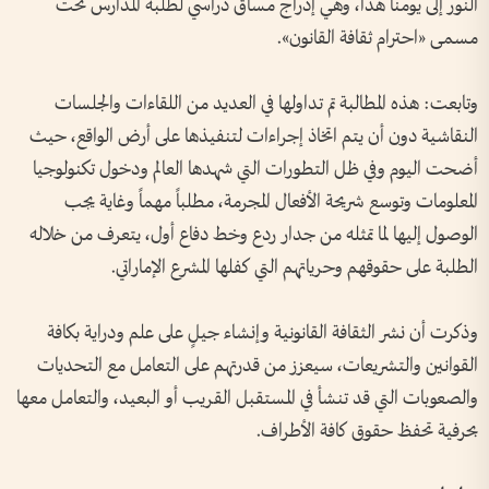
النور إلى يومنا هذا، وهي إدراج مساق دراسي لطلبة المدارس تحت
مسمى «احترام ثقافة القانون».
وتابعت: هذه المطالبة تم تداولها في العديد من اللقاءات والجلسات
النقاشية دون أن يتم اتخاذ إجراءات لتنفيذها على أرض الواقع، حيث
أضحت اليوم وفي ظل التطورات التي شهدها العالم ودخول تكنولوجيا
المعلومات وتوسع شريحة الأفعال المجرمة، مطلباً مهماً وغاية يجب
الوصول إليها لما تمثله من جدار ردع وخط دفاع أول، يتعرف من خلاله
الطلبة على حقوقهم وحرياتهم التي كفلها المشرع الإماراتي.
وذكرت أن نشر الثقافة القانونية وإنشاء جيلٍ على علم ودراية بكافة
القوانين والتشريعات، سيعزز من قدرتهم على التعامل مع التحديات
والصعوبات التي قد تنشأ في المستقبل القريب أو البعيد، والتعامل معها
بحرفية تحفظ حقوق كافة الأطراف.