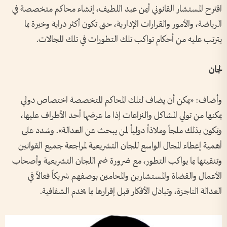
اقترح المستشار القانوني أيمن عبد اللطيف، إنشاء محاكم متخصصة في
الرياضة، والأمور والقرارات الإدارية، حتى تكون أكثر دراية وخبرة بما
يترتب عليه من أحكام تواكب تلك التطورات في تلك المجالات.
لجان
وأضاف: «يمكن أن يضاف لتلك المحاكم المتخصصة اختصاص دولي
يمكنها من تولي المشاكل والنزاعات إذا ما عرضها أحد الأطراف عليها،
وتكون بذلك ملجأ وملاذاً دولياً لمن يبحث عن العدالة». وشدد على
أهمية إعطاء المجال الواسع للجان التشريعية لمراجعة جميع القوانين
وتنقيتها بما يواكب التطور، مع ضرورة ضم اللجان التشريعية وأصحاب
الأعمال والقضاة والمستشارين والمحامين بوصفهم شريكاً فعالاً في
العدالة الناجزة، وتبادل الأفكار قبل إقرارها بما يخدم الشفافية.