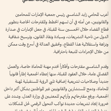
أعرب المحامي زايد الشامسي رئيس جمعية الإمارات للمحامين
والقانونيين، عن أمله في أن تسهم الخطط والمقترحات الخاصة بتطوير
قطاع القضاء خلال الخمسين سنة المقبلة، في جعل الإمارات في صدارة
الدول من ناحية التشريعات، وسيادة ونفاذ القانون، وترسيخ شفافية
ونزاهة واستقلالية هذا القطاع، وتحقيق العدالة في أسرع وقت ممكن
من خلال الإجراءات المتبعة باحترافية.
وقدم الشامسي مقترحات وأفكاراً تخدم مهنة المحاماة خاصة، والعمل
القضائي عامة، خلال العقود المقبلة، منها إعطاء الجمعية إطاراً قانونياً
جديداً وصلاحيات تشريعية إضافية تلبي الرؤية المستقبلية لمهنة
المحاماة، ودمج المستشارين والقانونيين غير المواطنين بشكل أكبر داخل
الجمعية، ورفع مقترحاتهم وآرائهم للمعنيين في وزارة العدل. وشدد على
ضرورة إيجاد تشريعات جديدة تواكب التحول الرقمي لحل المشكلات