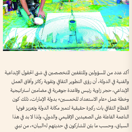
أكد عدد من المسؤولين والمثقفين المتخصصين في شتى الحقول الإبداعية
والفنية في الدولة، أن رؤى التطوير الثقافي وتقوية ركائز وآفاق العمل
الإبداعي، حجر زاوية رئيس وقاعدة جوهرية في مضامين استراتيجية
وخطة عمل «عام الاستعداد للخمسين» بدولة الإمارات، ذلك كون
القطاع الثقافي بات ركيزة حقيقية لتميز مكانة الدولة وتعزيز قوتها
الناعمة الفاعلة على الصعيدين الإقليمي والدولي، ولذا لا بد في هذا
السياق، وحسب ما بيّن المشاركون في حديثهم لـ«البيان»، من تبني