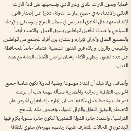
لحماية وصون التراث المادي وغير المادي وتسجيلها على قائمة التراث
العالمي والاعتناء به في جميع إمارات الدولة، علاوة على إصدار قانون
لإنشاء معهد عالٍ اتحادي للتدريس في مجال المسرح والموسيقى والإرشاد
السياحي والفندقة لتأهيل المواطنين بسوق العمل، والاعتناء أيضاً
بالتصنيع الثقافي والتراثي لإبرازه وانتشاره بين أفراد المجتمع من المواطنين
والمقيمين والزوار، وإيلاء فرق الفنون الشعبية اهتماماً خاصاً للمحافظة
على هذه الفنون وتطوير الأداء وضمان تواصل الأجيال الشابة مع هذه
الفنون.
وأضاف: وبلا شك أن إعداد موسوعة وطنية للدولة تكون شاملة جميع
الجوانب الثقافية والتراثية والحضارية مسألة مهمة يجب أن نرصد
تشريعات وخطط عمل مكثفة لضمان إنجازها، إضافة إلى الحرص على
الاهتمام بالتوثيق الثقافي والتراثي للدولة، وتضمين ذلك بالمناهج
الدراسية، واعتماد جائزة الدولة التقديرية لتكون جائزة سنوية يكرّم فيها
المبدعون في المجالات المتعارف عليها، وتنظيم مهرجان سنوي للثقافة