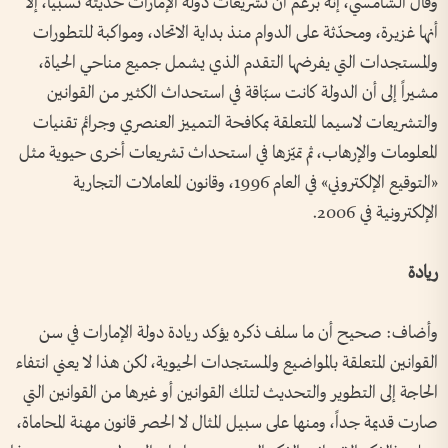
وقال الشامسي، إنه برغم أن تشريعات دولة الإمارات حديثة نسبياً، إلا
أنها غزيرة، ومحدّثة على الدوام منذ بداية الاتحاد، ومواكبة للتطورات
والمستجدات التي يفرضها التقدم الذي يشمل جميع مناحي الحياة،
مشيراً إلى أن الدولة كانت سبّاقة في استحداث الكثير من القوانين
والتشريعات لاسيما المتعلقة بمكافحة التمييز العنصري وجرائم تقنيات
المعلومات والإرهاب، ثم تميّزها في استحداث تشريعات أخرى حيوية مثل
«التوقيع الإلكتروني» في العام 1996، وقانون المعاملات التجارية
الإلكترونية في 2006.
ريادة
وأضاف: صحيح أن ما سلف ذكره يؤكد ريادة دولة الإمارات في سن
القوانين المتعلقة بالمواضيع والمستجدات الحيوية، لكن هذا لا يعني انتفاء
الحاجة إلى التطوير والتحديث لتلك القوانين أو غيرها من القوانين التي
صارت قديمة جداً، ومنها على سبيل المثال لا الحصر قانون مهنة المحاماة،