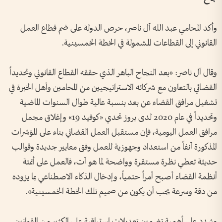
وأكد المحامي عبد الله آل ناصر، حرص الدولة على ضم قطاع العمل
القانوني إلى القطاعات المشمولة في الخطة الخمسينية.
وقال آل ناصر: «بعد النجاح الباهر الذي حققه القطاع القانوني وتحديداً
القضائي بالتعاون مع شركائه الاستراتيجيين من المحامين وأهل الخبرة في
تشغيل مرافق القضاء عن بعد بنسبة عالية طوال السنوات الماضية
وتحديداً في عام 2020 لدى بروز تحدي «كوفيد 19» وإغلاق مجمل
مرافق العمل اليومية، فإن مستقبل العمل القضائي بناء على المؤشرات
المذكورة آنفاً من استعداد وجهوزية للعمل وفق معايير جديدة وقوالب
حديثة تعطي نظرة مستقرة وواضحة لما هو آت، فالعمل على أتمتة
أنظمة القضاء أصبح أمراً حتمياً، وإدخال الذكاء الاصطناعي بما يزوده
من دقة وسرعة يجب أن يكون من صميم تلك الخطة الخمسينية».
وشدد على أهمية تضمين تعديلات استباقية على الكثير من القوانين