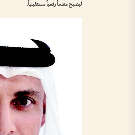
ليصبح معلماً رقمياً مستقبلياً.