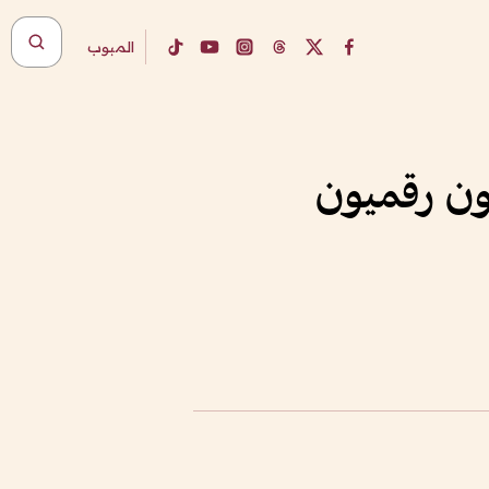
المبوب
معلمون رقميون