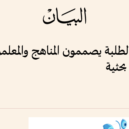
ليم في 2071.. الطلبة يصممون المناهج وال
بحثية