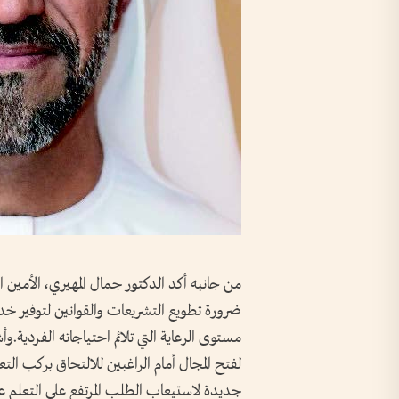
من جانبه أكد الدكتور جمال المهيري، الأمين ا
ضرورة تطويع التشريعات والقوانين لتوفير خ
مستوى الرعاية التي تلائم احتياجاته الفردية.و
لفتح المجال أمام الراغبين للالتحاق بركب التعل
جديدة لاستيعاب الطلب المرتفع على التعلم ع