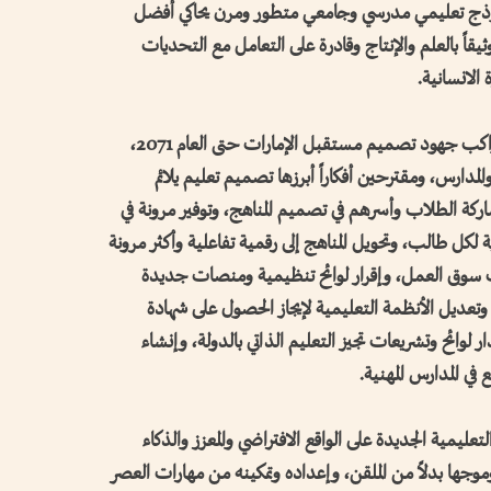
ي نموذج تعليمي مدرسي وجامعي متطور ومرن يحاكي أفضل
وثيقاً بالعلم والإنتاج وقادرة على التعامل مع التحديات
الانسانية.
وقدموا عبر «البيان» طرحاً رؤيوياً مستقبلياً يواكب جهود تصميم مستقبل الإمارات حتى العام 2071،
لمين والمدارس، ومقترحين أفكاراً أبرزها تصميم تعليم يلائم
 الطلاب وأسرهم في تصميم المناهج، وتوفير مرونة في
لكل طالب، وتحويل المناهج إلى رقمية تفاعلية وأكثر مرونة
ات سوق العمل، وإقرار لوائح تنظيمية ومنصات جديدة
وتعديل الأنظمة التعليمية لإيجاز الحصول على شهادة
لوائح وتشريعات تجيز التعليم الذاتي بالدولة، وإنشاء
في المدارس المهنية.
عليمية الجديدة على الواقع الافتراضي والمعزز والذكاء
موجها بدلاً من الملقن، وإعداده وتمكينه من مهارات العصر