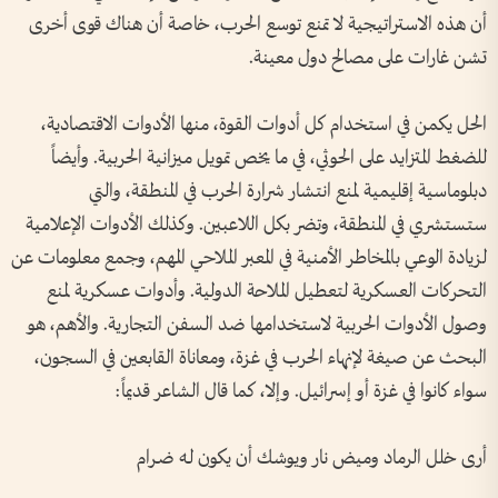
أن هذه الاستراتيجية لا تمنع توسع الحرب، خاصة أن هناك قوى أخرى
تشن غارات على مصالح دول معينة.
الحل يكمن في استخدام كل أدوات القوة، منها الأدوات الاقتصادية،
للضغط المتزايد على الحوثي، في ما يخص تمويل ميزانية الحربية. وأيضاً
دبلوماسية إقليمية لمنع انتشار شرارة الحرب في المنطقة، والتي
ستستشري في المنطقة، وتضر بكل اللاعبين. وكذلك الأدوات الإعلامية
لزيادة الوعي بالمخاطر الأمنية في المعبر الملاحي المهم، وجمع معلومات عن
التحركات العسكرية لتعطيل الملاحة الدولية. وأدوات عسكرية لمنع
وصول الأدوات الحربية لاستخدامها ضد السفن التجارية. والأهم، هو
البحث عن صيغة لإنهاء الحرب في غزة، ومعاناة القابعين في السجون،
سواء كانوا في غزة أو إسرائيل. وإلا، كما قال الشاعر قديماً:
أرى خلل الرماد وميض نار ويوشك أن يكون لـه ضـرام