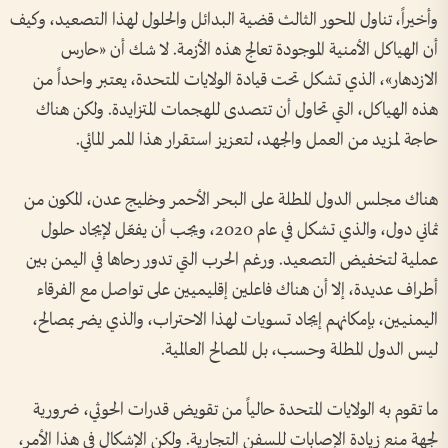
وأخيراً، تناول المحور الثالث قضية البدائل والحلول لهذا التصعيد، وكيف
أن الهياكل الأمنية الموجودة تعالج هذه الأزمة. لا شك أن «حارس
الازدهار»، الذي تشكل تحت قيادة الولايات المتحدة، يعتبر واحداً من
هذه الهياكل، التي تحاول أن تتصدى للهجمات المتزايدة. ولكن هناك
حاجة لمزيد من العمل والجهد، لتعزيز استقرار هذا الممر المائي.
هناك مجلس الدول المطلة على البحر الأحمر وخليج عدن، المكون من
ثماني دول، والذي تشكل في عام 2020، ويجب أن يفعّل لإيجاد حلول
عملية لتخفيض التصعيد. ورغم الحرب التي تدور رحاها في اليمن بين
أطراف عديدة، إلا أن هناك فاعلين إقليميين على تواصل مع الفرقاء
اليمنيين، بإمكانهم إيجاد تسويات لهذا الاحتراب، والذي يضر بمصالح،
ليس الدول المطلة وحسب، بل المصالح العالمية.
ما تقوم به الولايات المتحدة حالياً من تقويض قدرات الحوثي، ضرورية
لجهة منع زيادة الإصابات للسفن التجارية. ولكن الإشكال في هذا الأمر،