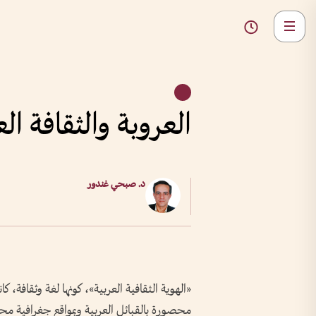
العروبة والثقافة ال
د. صبحي غندور
«الهوية الثقافية العربية»، كونها لغة وثقافة،
محصورة بالقبائل العربية وبمواقع جغرافية محد