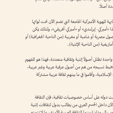
ة أصلاً.
هة للهوية الأميركية الجامعة التي تضم الآن تحت لوائها
ا «أميركي- إيرلندي» أو «أميركي-أفريقي»، ولذلك يمكن
أصول مصرية أو شامية أو مغربية (من الناحية الجغرافية) أو
زيغية (من الناحية الإثنية)..
احدة تظلل أصولاً إثنية وثقافية متعددة، فهذا هو المفهوم
 بخيط نسيجه من هم من أصول عرقية عربية وغير عربية،
الإسلامية، وأقاموا في ما بينهم ثقافة عربية مشتركة
نت دوله على أساس خصوصيات ثقافية، فإن الثقافة
 الآن داخل الجسم العربي من يطالب بدول لثقافات إثنية
ب السودان) بينما الثقافة العربية الأم نفسها لا تتمتع