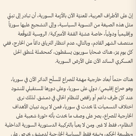
إنّ على الأطراف العربية، المعنيّة الآن بالأزمة السورية، أن تبادر إلى تبنّي
مثل هذه الصيغة من التسوية السياسية، وإلى التشجيع عليها سوريّاً
وإقليمياً ودولياً، خاصة عشيّة القمّة الأميركية/ الروسية المتوقَّعة
منتصف الشهر القادم، وبالتالي، عدم انتظار الترياق دائماً من الخارج، ففي
كلّ يوم يمرّ، هناك ضحايا سوريون يسقطون، كمحصّلة لمنطق الحل
العسكري السائد الآن على الأرض السورية.
هناك حتماً أبعاد خارجية مهمّة للصراع المسلّح الدائر الآن في سوريا،
وهو صراع إقليمي/ دولي على سوريا، وعلى دورها المستقبلي المنشود
عند كلّ طرف داعم أو رافض للنظام الحالي في دمشق. لذلك نرى
اختلاف التسميات لما يحدث في سوريا، فمن لا يريد تبيان الأهداف
الخارجية للصراع، يصرّ على وصف ما يحدث بأنّه «ثورة شعبية على
النظام»، فقط لا غير. ومن لا يعبأ بالتركيبة الدستورية السورية الداخلية
وبطبيعة الحكم، وتهمّه فقط السياسة الخارجية لدمشق، يحرص على