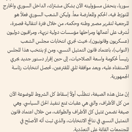
سوريا، يتحمّل مسؤوليته الآن بشكل مشترَك، الداخل السوري والخارج
المتورّط فيه، الحكم والمعارضة معاً. وليكن الشعب السوري فعلاً هو
المرجعية لتقرير مصير وطنه وحكمه، من خلال فترة انتقالية قصيرة،
تُشرف على أعمالها ومراحلها مؤسسات دولية نزيهة، ومراقبون دوليون
(عسكريون وقانونيون)، بحيث تجري انتخابات مجلس الشعب
(النواب)، باعتماد قانون التمثيل النسبي، ومن ثمّ ينتخب هذا المجلس
رئيساً لحكومة واسعة الصلاحيات، إلى حين إقرار دستور جديد يجري
الاستفتاء عليه، وبعد موافقة ثلثي المقترعين، تحصل انتخابات رئاسة
الجمهورية.
إنّ مثل هذه الصيغة، تتطلّب أولاً إسقاط كل الشروط الموضوعة الآن
من كل الأطراف، والتي هي عقبات تمنع تنفيذ الحلّ السياسي. وهي
صيغة تضمن تمثيل كلّ الأطراف والطوائف، من خلال اعتماد قانون
التمثيل النسبي في نتائج الانتخابات، والذي ثبت أنّه الأصلح في
المجتمعات القائمة على التعدّدية.