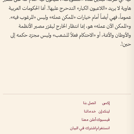
هاوية لا يريد «اللاعبون الكبار» التدحرج عليها!. أمّا الحكومات العربية
عموماً، فهي أيضاً أمام خيارات «الممكن عمله» وليس «المرغوب فيه».
و«الممكن الآن عمله» هو، إمّا انتظار الخارج ليقرّر مصير الأنظمة
والأوطان والأمّة، أو «الاحتكام فعلاً للشعب» وليس مجرّد حكمه إلى
حين!.
إكس
اتصل بنا
لينكدإن
خدماتنا
فيسبوك
أعلن معنا
انستغرام
اشترك في البيان