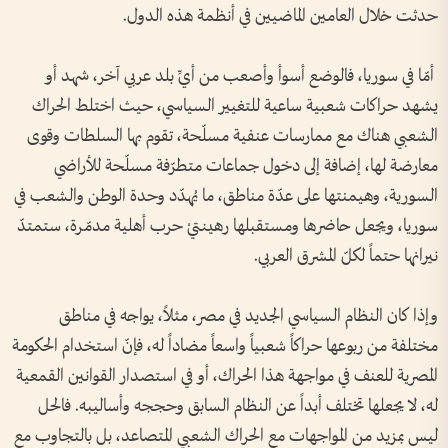
حدثت خلال العامين الماضيين في أنظمة هذه الدول.
أمّا في سوريا، فالوضع أسوأ وأصعب من أيِّ بلد عربي آخر، شهد أو
يشهد حراكات شعبية ساعية للتغيير السياسي، حيث اختلط الحراك
الشعبي هناك مع ممارسات عنفية مسلّحة، تقوم بها السلطات وقوى
معارضة لها، إضافة إلى دخول جماعات متطرّفة مسلّحة للأراضي
السورية، وهيمنتها على عدّة مناطق، ما يُهدّد وحدة الوطن والشعب في
سوريا، ويجعل حاضرها ومستقبلها رهينتيْ حرب أهلية مدمّرة، ستمتدّ
نيرانها حتماً لكلّ المشرق العربي.
وإذا كان النظام السياسي الجديد في مصر، مثلاً، يواجه في مناطق
مختلفة من ربوعها حراكاً شعبياً واسعاً مضاداً له، فإنّ استخدام الحكومة
المصرية للعنف في مواجهة هذا الحراك، أو في استصدار القوانين القمعية
له، لا يجعلها تختلف أبداً عن النظام السابق وحججه وأساليبه. فالحل
ليس بمزيد من المواجهات مع الحراك الشعبي المتصاعد، بل بالتجاوب مع