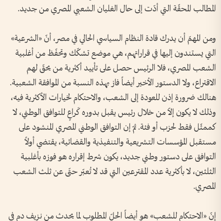
المطالب المحقّة التي أدّت إلى حال الغليان الشعبي المصري من جديد.
ومن المهمّ أن يدرك قادة النظام السياسي الحالي في مصر، أنّ «الشرعية»
التي يستندون إليها في قراراتهم، هي موضع تشكّك وتحفّظ من أغلبية
الشعب المصري، فلا الرئيس حصل على تأييد أكثرية من يحقّ لهم
الاقتراع، ولا الدستور الأخير أيضاً فاز بهذه النسبة من الموافقة الشعبية.
هنالك ضرورة إذن للعودة إلى الشعب، والاحتكام لخيارات الأكثرية فيه،
وذلك لا يكون إلاّ من خلال رئيس يقبل بدوره كَراعٍ للتوافق الوطني، لا
كممثّل فقط لحزب أو فئة. ثمّ إن التوافق الوطني المصري المنشود على
مستقبل المؤسسات التشريعية والتنفيذية والقضائية، يقتضي أولاً
التوافق على دستور وطني جديد، يكون شرط إقراره هو فوزه بأغلبية
الثلثين، لا بأكثرية عدد المقترعين التي قد لا تُعبّر حتّى عن ثلث الشعب
المصري.
إنّ «الاحتكام للشعب» هو أيضاً الحلّ المطلوب لما يحدث من نزيف دم في