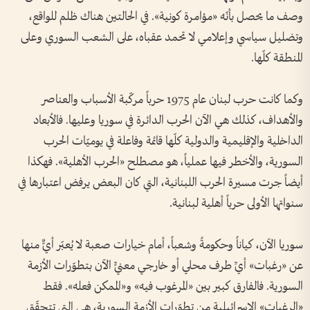
وصف ما يحصل بأنّه «مؤامرة كونية». في الحالتين هناك ظلم للواقع،
وتضليل سياسي وإعلامي لا تحمد عقباه، على الشعب السوري وعلى
المنطقة كلّها.
وكما كانت حرب لبنان عام 1975 حرباً مركّبة الأسباب والعناصر
والأهداف، كذلك هي الآن الحرب الدائرة في سوريا وعليها. فالأبعاد
الداخلية والإقليمية والدولية كلّها قائمة وفاعلة في يوميّات الحرب
السورية، والأخطر فيها عملياً، هو مصطلح «الحرب الأهلية». فهكذا
أيضاً جرت مسيرة الحرب اللبنانية، التي كان البعض يرفض اعتبارها في
سنواتها الأولى حرباً أهلية لبنانية.
سوريا الآن، كياناً وحكومةً وشعباً، أمام خيارات صعبة لا يُعبّر أيٌّ منها
عن «رغبات» أيِّ طرف محلي أو خارجي معنيٍّ الآن بتطوّرات الأزمة
السورية. فالفارق كبير بين «المرغوب فيه» و«الممكن فعله». فقط
«الرغبات» الإسرائيلية من تطوّرات الأزمة السورية، هي التي تتحقّق