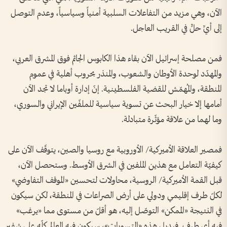
الآن، وهي مزيد من التفاعلات السلبية أمنياً وسياسياً، وعدم التوصل
إلى أيِّ حلٍّ في القريب العاجل.
فمن مصلحة إسرائيل الآن بقاء هذا الكابوس الجاثم فوق المشرق العربي،
والمهدّد لوحدة الأوطان والشعوب، والمنذر بحروب أهلية في عموم
المنطقة، والمُهمّش للقضية الفلسطينية. إنّ إدارة أوباما لا تجد الآن
أمامها إلا خيار البحث عن تسوية سياسية للملفّين الإيراني والسوري،
وما لهما من علاقة مؤثّرة متبادلة.
فمصير العلاقة الأميركية/ الأوروبية مع روسيا والصين، يتوقّف الآن على
كيفيّة التعامل مع هذين الملفين في الشرق الأوسط. وستحصل الآن،
قبل القمة الأميركية/ الروسية، محاولات لتحسين «الموقف التفاوضي»
لكلّ طرف إقليمي ودولي على أرض الصراعات في المنطقة، لكن سيكون
في النتيجة «الممكن» التوصّل إليه، هو أقلّ من مستوى مما «يرغب»
فيه أي طرف. فبديل هذه «التسويات»، سيكون فيه العالم كلّه على شفير