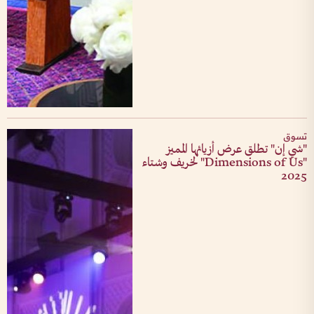
تسوق
‏"شي إن" تطلق عرض أزيائها المميز
"‏Dimensions of Us‏" لخريف وشتاء