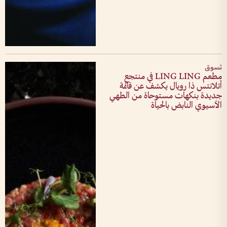
تسوق
مطعم LING LING في منتجع
أتلانتس ذا رويال يكشف عن قائمة
جديدة بنكهات مستوحاة من الطهي
الآسيوي النابض بالحياة