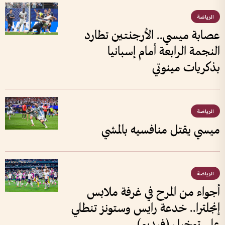
الرياضة
عصابة ميسي.. الأرجنتين تطارد
النجمة الرابعة أمام إسبانيا
بذكريات مينوتي
الرياضة
ميسي يقتل منافسيه بالمشي
الرياضة
أجواء من المرح في غرفة ملابس
إنجلترا.. خدعة رايس وستونز تنطلي
على توخيل (فيديو)