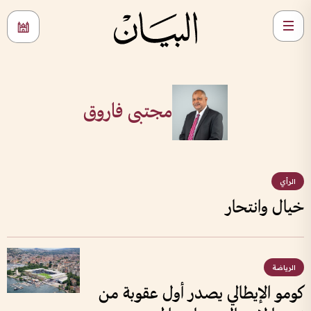
مجتبى فاروق
الرأي
خيال وانتحار
الرياضة
كومو الإيطالي يصدر أول عقوبة من