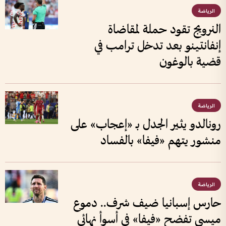
الرياضة
النرويج تقود حملة لمقاضاة
إنفانتينو بعد تدخل ترامب في
قضية بالوغون
الرياضة
رونالدو يثير الجدل بـ «إعجاب» على
منشور يتهم «فيفا» بالفساد
الرياضة
حارس إسبانيا ضيف شرف.. دموع
ميسي تفضح «فيفا» في أسوأ نهائي