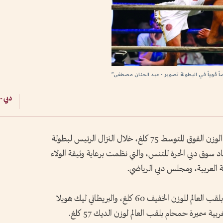
اً قوياً في البطولة تصوير - عبد الحنان مصطفى"
دبي -
توج الهولندي راول دننبورج بلقب العالم لفئة الوزن الفوق المتوسط 75 كلغ، خلال النزال الرئيس لبطولة
اد سوق دبي الحرة للتنس، والتي نظمت برعاية وثيقة الولاء
كمة العربية، ومجلس دبي الرياضي.
بينما احتفظ كل من التونسي نبيل محجوب بلقب العالم للوزن الخفيف 60 كلغ، والبريطاني ليك هويلا