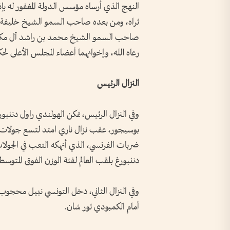
النهج الذي أرساه مؤسس الدولة المغفور له بإذ
ثراه، ومن بعده صاحب السمو الشيخ خليفة بن
صاحب السمو الشيخ محمد بن راشد آل مكتوم
رعاه الله، وإخوانهما أعضاء المجلس الأعلى لحكا
النزال الرئيس
وفي النزال الرئيس، تمكن الهولندي راول دنن
بوسيجور، عقب نزال ناري امتد لتسع جولات، ا
ضربات الفرنسي، الذي أنهكه التعب في الجولات 
دننبورغ بلقب العالم لفئة الوزن الفوق المتوسط 75 كلغ
أمام الكمبودي ثور شان.