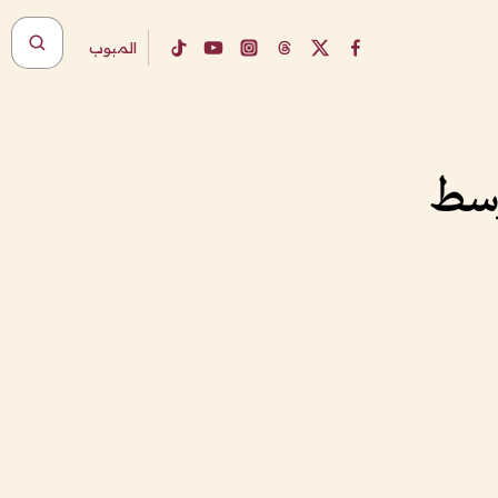
المبوب
وسط