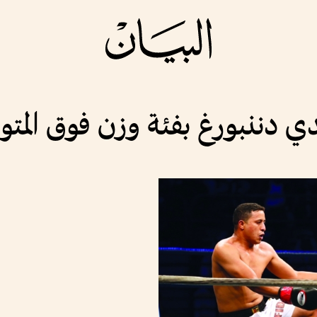
لندي دننبورغ بفئة وزن فوق المت