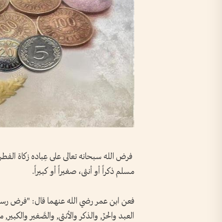
فرض الله سبحانه تعالى على عِباده زكاة الف
مسلم ذكراً أو أنثى، صغيراً أو كبيراً.
فعن ابن عمر رضي الله عنهما قال: "فرض رسولُ ا
العبد والحرِّ, والذكر والأنثى, والصَّغير والكبير