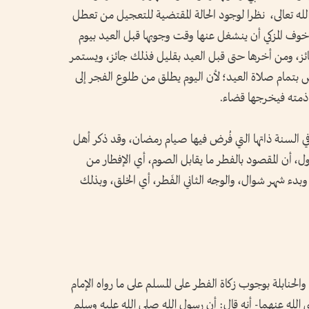
له تعالى، نظرا لوجود الحالة المقتضية للتعجيل من تعطل
ف المزكي أن ينشغل عنها وقت وجوبها قبل العيد بيوم
ئز، ومن أخرها حتى قبل العيد بقليل فذلك جائز، ويستمر
 بتمام صلاة العيد؛ لأن اليوم يطلق من طلوع الفجر إلى
ذمته فيخرجها قضاء.
في السنة ذاتها التي فُرض فيها صيام رمضان، وقد ذكر أهل
ول، أن المقصود بالفطر ما يقابل الصوم، أي الإفطار من
ء شهر شوال، والوجه الثاني الفَطر، أي الخلق، وبذلك
لحنابلة بوجوب زكاة الفطر على المسلم على ما رواه الإمام
له عنهما- أنه قال: أن رسول الله صلى الله عليه وسلم