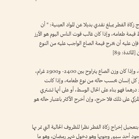
كاة الفطر بمبلغ نقدي بديلا عن المواد العينية: " أن
قيمة طعامه، وإذا كان غالب قوت الناس اليوم هو الأرز
فإن عليه أن يخرج قيمة الصاع الواجب عليه من النوع
مائدة: 89]
وقيمة كل نوع تختلف بحسب درجته في الجودة، وإذا كان وزن الصاع يتراوح بين 2400- و2900 غرام،
ين 20-35 درهما فيخرج كل إنسان بحسب حاله من نوع طعامه، وإذا كانت
الجمعيات قد جعلت سعرا محددا مقدرا بـ 25 درهما فهو بناء على الحال الوسط، أو على أنها تشتري
زكي على ذلك فلا حرج، وإن أخرج الأكثر باعتبار حاله هو
عجيل إخراج زكاة الفطر نظرا للظروف الحالية التي تمر بها
لوجود أحد سببي وجوبها وهو دخول شهر رمضان، وهو ما