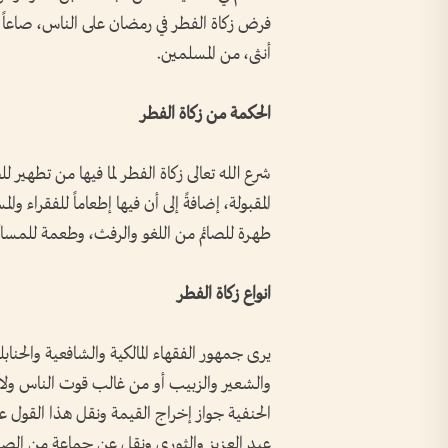
فرض زكاة الفطر في رمضان على الناس، صاعاً م
أنثى، من المسلمين.
الحكمة من زكاة الفطر
شرع الله تعالى زكاة الفطر لما فيها من تطهير ل
المقبولة، إضافةً إلى أن فيها إطعاماً للفقراء وا
طهرة للصائم من اللغو والرفث، وطعمة للمساك
انواع زكاة الفطر
يرى جمهور الفقهاء المالكية والشافعية والحنا
والشعير والزبيب أو من غالب قوت الناس ولا 
الحنفية جواز إخراج القيمة ونقل هذا القول
عبد العزيز والثوري ونقل عن جماعة من الصحا