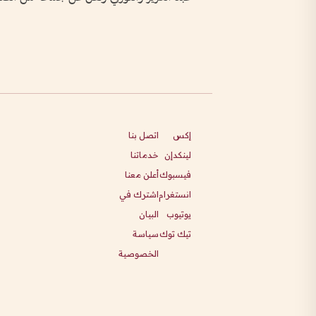
إكس
اتصل بنا
لينكدإن
خدماتنا
فيسبوك
أعلن معنا
انستغرام
اشترك في
يوتيوب
البيان
تيك توك
سياسة
الخصوصية