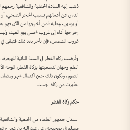
ذهب إليه السادة الحنفية والشافعية رحمهم ال
الناس عن أعمالهم بسبب الحجر الصحي، أو خو
أو يومين، وعليه فمن أخرجها من الآن فهو جا
إخراجها أداء إلى غروب شمس يوم العيد، وليس
غروب الشمس، فإن تأخر بعد ذلك فتبقى في 
وفُرضت زكاه الفطر في السنة الثانية للهجرة، 
العلم وجهان لتسميتها بزكاة الفطر، الوجه الأ
الصوم، ويكون ذلك حين اكتمال شهر رمضان وبد
اعتُبرت من زكاة الجسد.
حكم زكاة الفطر
استدل جمهور العلماء من الحنفية والشافعية وا
مسلم في صحيحه، عن عبد الله بن عمر -رضي ال