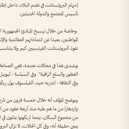
إسهام البروتستانت في تقدم البلاد، داخل إطار 
تأسيس المجتمع والدولة الحديثين.
وخاصة من خلال ترسيخ المبادئ الجمهورية الت
المواطنين، بعيدا عن انتماءاتهم العقائدية والإث
نفوذ البروتستانت الفرنسيين كبير ولا يتناس
ويتبدى هذا في مجالات عديدة، ففي الصناعة
العطور والسلع الراقية". وفي السياسة : ليو
وفي الثقافة : اندريه جيد، الفيلسوف بول ريكو
ويوضح المؤلف أنه خلال خمسة قرون من تاريخ ال
يبين حقيقة أنه، وفي كل الحالات، لا تزال البرو