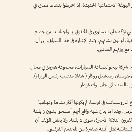
البوتقة الاجتماعية الجديدة، إذ انخرطوا بنشاط مميز، في
ي تؤكّد على التساوي في الحقوق والواجبات، بين جميع
نية، أو لون بشرتهم. وتتمّ الإشارة في هذا السياق، إلى أن
ب مع وزنهم العددي.
: شركة بيجو لصناعة السيارات، مجموعة هيرمز في مجال
نيل جوسبان وميشيل روكار ( شغلا منصب رئيس الوزراء).
ر، السينمائي جان لوك غودار .
بروتستانت في فرنسا، لم يكونوا أكثر نشاطا ودينامية
وازدهارا من ما هم عليه منذ أربعة عقود من الزمن. وهذا ما يدلّ عليه واقع أنهم أصبحوا يمثلون 3 بالمئة
من مجموع السكان، بينما لم يكونوا يمثلون في القرون الثلاثة الأخيرة، سوى 2 بالمئة. ولا يغفل المؤلف أن
تستانتية تمثل أقليّة صغيرة من المجتمع الفرنسي.