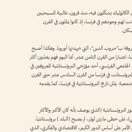
أن الكاثوليك يشكّلون فيه، منذ قرون، غالبية المسيحيين
نت لهم وجودهم في فرنسا، إذ كانوا يمثّلون في القرن
معروفة ب"حروب الدين"، التي شهدتها أوروبا. وهكذا أصبح
 سوى 2 بالمئة ضمن فرنسا، اعتبارا من القرن الثامن عشر. أمّا اليوم فهم يعدّون أكثر
لجامعي الفرنسي، أحد مؤرّخي البروتستانتية المعروفين في
ريخ البروتستانت في فرنسا من القرن السادس عشر حتى القرن
معية. يمثّل تاريخ البروتستانتية في فرنسا، كما يقدمه
 البروتستانتية (الذي يوصف بأنه كان الأكبر والأكثر
ي)، على خطى مارتن لوثر، لم يصبح (البلد ) بروتستانتيا.
س الأمر على أساس الدور الكبير، الاقتصادي والفكري، الذي