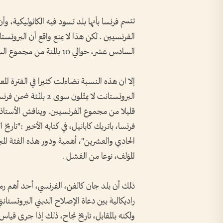
تتسم فرنسا بأنها بلد تسود فيه الكاثوليكية، و
الفرنسيين . لكن هذا لا يمنع واقع أن البروتستا
السادس عشر، حوالي 10 بالمئة من مجموع السكان.
إلا ان هذه النسبة تضاءلت كثيرا في الفترة ال
البروتستانت لا يمثّلون
قليلا من مجموع الفرنسيين. ويناقش الأستاذ ا
فرنسا، باتريك كابانيل، في كتابه الأخير :"تا
الحادي والعشرين"، أهمية ودور هذه الفئة المجت
المؤلف، نوعا من الفشل .
ذلك أن بلد جان كالفن، الفرنسي، أحد أهم رموز
راديكالية بين دعاة الإصلاح الديني البروتستانت
ولكنه بالمقابل، تاريخ نجاح، ذلك إذا جرى قيا