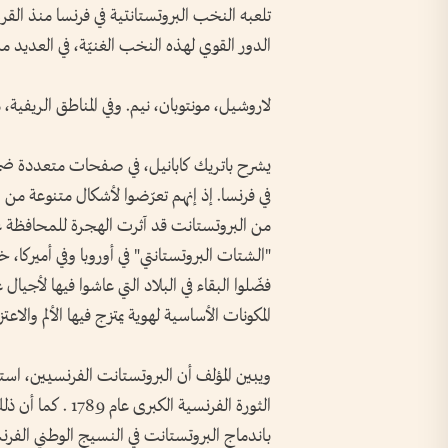
تلعبه النخب البروتستانتية في فرنسا منذ القرن
الدور القوي لهذه النخب الغنيّة، في العديد م
لاروشيل، مونتوبان، نيم. وفي المناطق الريفية
يشرح باتريك كابانيل، في صفحات متعددة ضمن 
في فرنسا. إذ إنهم تعرّضوا لأشكال متنوعة من 
من البروتستانت قد آثرت الهجرة للمحافظة عل
"الشتات البروتستانتي" في أوروبا وفي أميركا، خ
فضّلوا البقاء في البلاد التي عاشوا فيها لأجيا
المكونات الأساسية لهوية يمتزج فيها الألم والاعتزا
ويبين المؤلف أن البروتستانت الفرنسيين، استع
الثورة الفرنسية ا
بـاندماج البروتستانت في النسيج الوطني الفرنسي