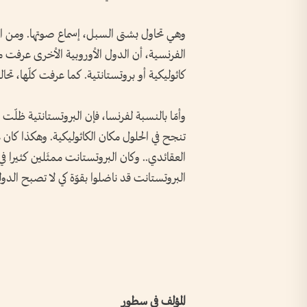
وهي تحاول بشتى السبل، إسماع صوتها. ومن الخ
الفرنسية، أن الدول الأوروبية الأخرى عرفت م
كاثوليكية أو بروتستانتية. كما عرفت كلّها، تح
وأمّا بالنسبة لفرنسا، فإن البروتستانتية ظل
تنجح في الحلول مكان الكاثوليكية. وهكذا كان
العقائدي.. وكان البروتستانت ممثَلين كثيرا ف
البروتستانت قد ناضلوا بقوّة كي لا تصبح الدول
المؤلف في سطور