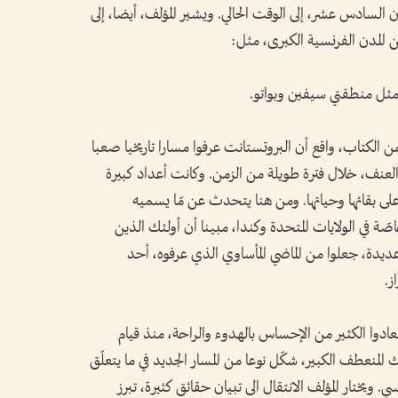
 السادس عشر، إلى الوقت الحالي. ويشير المؤلف، أيضا، إلى
ن المدن الفرنسية الكبرى، مثل:
، مثل منطقتي سيفين وبواتو.
الكتاب، واقع أن البروتستانت عرفوا مسارا تاريخيا صعبا
العنف، خلال فترة طويلة من الزمن. وكانت أعداد كبيرة
ى بقائها وحياتها. ومن هنا يتحدث عن مّا يسميه
اصّة في الولايات المتحدة وكندا، مبينا أن أولئك الذين
ل عديدة، جعلوا من الماضي المأساوي الذي عرفوه، أحد
ز.
ادوا الكثير من الإحساس بالهدوء والراحة، منذ قيام
لكبرى عام 1789 . كما أن ذلك المنعطف الكبير، شكّل نوعا من المسار الجديد في ما يتعلّق
. ويختار المؤلف الانتقال الى تبيان حقائق كثيرة، تبرز