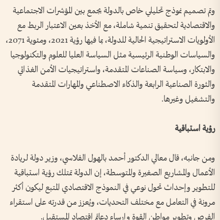
وتم تصميم نموذج تحليلي خاص بالدولة يجمع بين المؤشرات الاجتماعية
والاقتصادية لتحقيق تنمية شاملة، مع الأخذ بعين الاعتبار الربط مع
الأولويات الاستراتيجية الحالية للدولة، بما فيها رؤية 2021، ومئوية 2071،
والسياسات الوطنية الرئيسية مثل السياسة العليا للعلوم والتكنولوجيا
والابتكار، وسياسة الصناعات المتقدمة، واستراتيجيات الأمن الغذائي
والثورة الصناعية الرابعة والذكاء الاصطناعي والمهارات المتقدمة
والتشغيل وغيرها.
رؤية استباقية
ومن جانبه، قال معالي الدكتور أحمد بالهول الفلاسي، وزير دولة لريادة
الأعمال والمشاريع الصغيرة والمتوسطة، إن الدولة تمتلك رؤية استباقية
للتطوير وإحداث تحول نوعي في النموذج الاقتصادي المتبع ليكون أكثر
مرونة في التعامل مع مختلف التحديات، ويُعزز من قدرته على استقراء
الفرص وتطوير مواطن القوة وإرساء دعائم اقتصاد المستقبل.