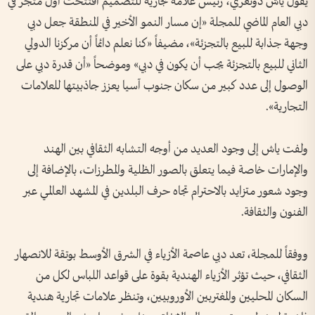
يقول ياش دونغري، رئيس علامة تجارية للتصميم افتتحت أول متجر في
دبي العام الماضي للمجلة «إن مسار النمو الأخير في المنطقة جعل دبي
وجهة جذابة للبيع بالتجزئة»، مضيفاً «كنا نعلم دائماً أن مركزنا الدولي
الثاني للبيع بالتجزئة يجب أن يكون في دبي» وموضحاً «أن قدرة دبي على
الوصول إلى عدد كبير من سكان جنوب آسيا يعزز جاذبيتها للعلامات
التجارية».
ولفت ياش إلى وجود العديد من أوجه التشابه الثقافي بين الهند
والإمارات خاصة فيما يتعلق بالصور الظلية والمطرزات، بالإضافة إلى
وجود شعور متزايد بالاحترام تجاه حرف البلدين في المشهد العالمي عبر
الفنون والثقافة.
ووفقاً للمجلة، تعد دبي عاصمة الأزياء في الشرق الأوسط بوتقة للانصهار
الثقافي، حيث تؤثر الأزياء الهندية بقوة على قواعد اللباس لكل من
السكان المحليين والمغتربين الأوروبيين، وتنظر علامات تجارية هندية