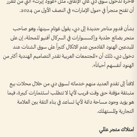
فاخرة لدخول سوق دبي عالي الإنفاق، مثل «غوود إيرث» التي من المقرر
أن تفتح متجراً في «مول الإمارات» في النصف الأول من 2024.
بشأن قدوم متاجر جديدة إلى دبي، يقول غوتام سينها، وهو صاحب
متجر بضائع جلدية وإكسسوارات في السركال أفنيو للمجلة، إن على
المبدعين الهنود القادمين عدم الاتكال كثيراً على سوق الشتات عند
دخول دبي، ذلك أن «المجتمعات العربية تقدر التصاميم الهندية أكثر من
الهنود أنفسهم أحياناً».
لافتاً إلى تقديم العديد منهم خدماته لسوق دبي من خلال محلات بيع
منبثقة مؤقتة حتى وقت قريب لأنها لا تتطلب استثمارات كبيرة، فيما
هو يؤيد وجود مساحة دائمة لأنها تساعد في بناء الثقة بين العلامة
التجارية والمستهلك.
امتلاك متجر عالمي