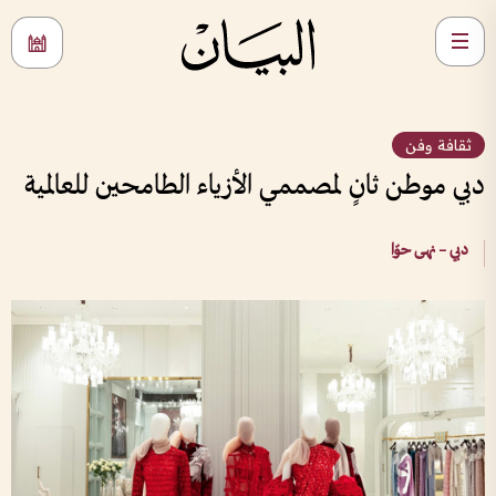
ثقافة وفن
دبي موطن ثانٍ لمصممي الأزياء الطامحين للعالمية
دبي – نهى حوّا