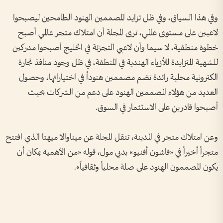
وفي هذا السياق، وفي ظل تزايد المصممين الهنود الطامحين ليصبحوا
لاعبين على مستوى عالمي، ترى المجلة أن امتلاك متجر عالمي أصبح
خطوة منطقية، لا سيما وأن لاعبي التجزئة في الخليج أصبحوا مدركين
للشهية المتزايدة للأزياء الهندية في المنطقة، في ظل وجود منافذ تجارة
الكترونية محلية رائدة تضم مصممين هنوداً في اختياراتها، وحصول
العديد من هؤلاء المصممين الهنود على دعم من الشركات بحيث
أصبحوا قادرين على الاستثمار في السوق.
وعن امتلاك متجر في المدينة، تنقل المجلة عن ميناوالا ميهتا الذي افتتح
متجراً أخيراً في «فاشون أفنيو» بدبي مول، قوله «من الأهمية بمكان أن
يكون المصممون الهنود على صلة محلياً وثقافياً».