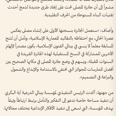
مشيراً إلى أن جائزة المصلى تحث على إيجاد طرق جديدة لدمج أحدث
تقنيات البناء المستوحاة من الحرف التقليدية.
وأضاف: «ستعمل الجائزة بنسختها الأولى على إنشاء مصلى يعكس
عصرنا الحالي، مع احتفاظه بالتقاليد المعمارية الإسلامية، ونأمل أن تُنتج
المسابقة معلماً لا ينسى في بينالي الفنون الإسلامية، يكون مصدراً لإلهام
الآخرين للمشاركة في النسخ المستقبلية لهذه الجائزة الفريدة في
السنوات المقبلة، ويسهم في وضع جائزة المصلى في مكانها الصحيح بين
أفضل الممارسات للجوائز التي تحتفي بالاستدامة والإبداع والشمول
والبراعة في التصميم».
من جهتها، أكدت الرئيس التنفيذي لمؤسسة بينالي الدرعية آية البكري
أن تنفيذ مساحة خاصة تدعو إلى التفكير والتأمل يرتبط ارتباطاً وثيقاً
بهدف المؤسسة، التي تسعى إلى تنفيذ الأفكار الإبداعية بمختلف مجالاتها.