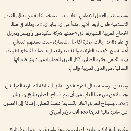
وسيستقبل العمل الإبداعي الفائز زوار النسخة الثانية من بينالي الفنون
الإسلامية طوال أربعة أشهر، بدءاً من 25 يناير 2025، وذلك في صالة
الحجاج الغربية الشهيرة، التي صممتها شركة سكيدمور وأوينغز وميريل
في عام 1981، ونالت جائزة آغا خان للعمارة، حيث يستلهم البينالي
أعماله من الأهمية التاريخية والثقافية والمعمارية لصالة الحجاج الغربية،
بينما تحتفي جائزة المصلى بأفكار الفرق المعمارية على تنوع خلفياتها
الثقافية، من الدول العربية والعالم.
وستعلن مؤسسة بينالي الدرعية عن الفائز بالمسابقة المعمارية الدولية في
وقت لاحق من هذا العام، على أن يتم افتتاح المصلى بتاريخ 25 يناير
2025. وسيتاح للفريق الفائز بالمسابقة تنفيذ المصلى، إضافة إلى الحصول
على جائزة مالية قدرها 100 ألف دولار أمريكي.
وتجمع لجنة تحكيم جائزة المصلى مجموعة واسعة من الخبرات في تاريخ