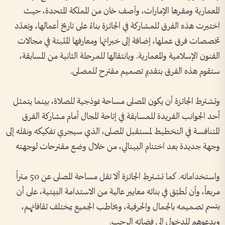
المعمارية ومقرها الإمارات، وآصف خان من المملكة المتحدة، حيث
اختيرت هذه الفرق للمشاركة في الجائزة بناءً على تاريخ أعمالها، وتعدّد
تخصصات فرق عملها، إضافة إلى خبراتها ومعارفها المثبتة في مجالات
الفنون الإسلامية والمعمارية. وبانتقالها للمرحلة الثانية من المسابقة،
ستقوم هذه الفرق بتقديم تصميم مقترح للمصلى.
وتشترط الجائزة أن يكون المصلى مساحة نموذجية للصلاة، بينما يتمثل
أحد الجوانب الفريدة للمسابقة في إتاحة المجال أمام مشاركة الفرق
المتنافسة في التخطيط لمستقبل المصلى، الذي سيجري تفكيكه ونقله إلى
وجهة جديدة بعد اختتام البينالي، من خلال وضع مقترحات لوجهته
واستخداماته. كما تشترط الجائزة ألا تقل مساحة المصلى عن 50 متراً
مربعاً، وأن تُطبّق في بنائه معايير عالية من الاستدامة البيئية، على أن
يتسم تصميمه بالجمال والحرفية، ويخاطب الجميع بمختلف ثقافاتهم،
ويدعوهم للدخول إلى فضائه الرحب.