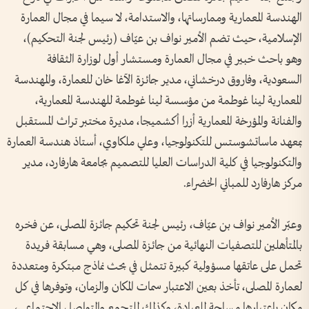
الهندسة المعمارية وممارساتها، والاستدامة، لا سيما في مجال العمارة
الإسلامية، حيث تضم الأمير نواف بن عيّاف (رئيس لجنة التحكيم)،
وهو باحث خبير في مجال العمارة ومستشار أول لوزارة الثقافة
السعودية، وفاروق درخشاني، مدير جائزة الآغا خان للعمارة، والمهندسة
المعمارية لينا غوطمة من مؤسسة لينا غوطمة للهندسة المعمارية،
والفنانة والمؤرخة المعمارية أزرا أكشميجا، مديرة مختبر تراث المستقبل
بمعهد ماساتشوستس للتكنولوجيا، وعلي ملكاوي، أستاذ هندسة العمارة
والتكنولوجيا في كلية الدراسات العليا للتصميم بجامعة هارفارد، مدير
مركز هارفارد للمباني الخضراء.
وعبّر الأمير نواف بن عيّاف، رئيس لجنة تحكيم جائزة المصلى، عن فخره
بالمتأهلين للتصفيات النهائية من جائزة المصلى، وهي مسابقة فريدة
تحمل على عاتقها مسؤولية كبيرة تتمثل في بحث نماذج مبتكرة ومتعددة
لعمارة المصلى، تأخذ بعين الاعتبار سمات المكان والزمان، وتوفرها في كل
مكان باعتبارها مساحة للعبادة، وكذلك للتجمع والتواصل الاجتماعي،