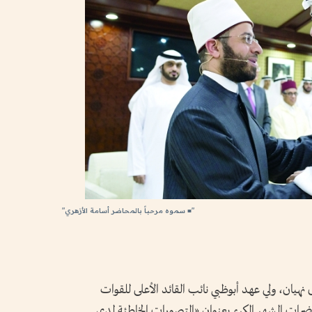
"■ سموه مرحباً بالمحاضر أسامة الأزهري"
ان، ولي عهد أبوظبي نائب القائد الأعلى للقوات
رات الشهر الكريم بعنوان «التصورات الخاطئة لدى