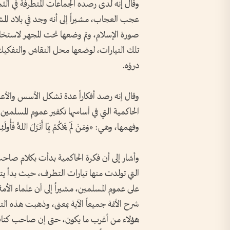
وقال إنه لدى رصده الجماعات المتطرفة في الثمان
عجب العجاب، مشيراً إلى أنه وجد في بلاد ال
صورة الإسلام، وتم وضعها تحت المجهر لاستخلاص
درؤه.
وقال إنه رصد أفكاراً عدة تشكل الأسس والأعمد
الحاكمية التي في أساسها تكفير عموم المسلمين، 
وفهمها، وهي: «وَمَنْ لَمْ يَحْكُمْ بِمَا أَنْزَلَ اللَّهُ فَأُولَئ
وأشار إلى أن فكرة الحاكمية بدأت بكلام صاحب
التي تولدت منها تيارات التطرف، حيث بدأ ي
على عموم المسلمين، مشيراً إلى أن علماء الأ
شرح الأئمة جميعاً الآية بمعنى، وذهبت هذه الت
هؤلاء من أغرب ما يكون، حتى إن صاحب كتاب