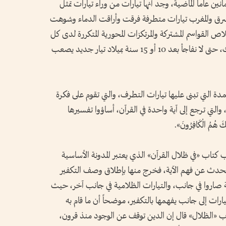
ين عاماً الماضية، وجد أنها تيارات من وراء تيارات تمثل
مشرق والمغرب تيارات متطرفة فرقت وأراقت الدماء وشوهت
 القواسم المشتركة والمرتكزات المحورية المتكررة لدى كل
تلك التيارات، لوضعها محل النقاش والتفكيك، حتى لا نفاجأ بعد 10 أو 15 سنة بميلاد تيار جديد يصعب
ة التي تبنى عليها تيارات التطرف، والتي تقوم على فكرة
والتي ترجع إلى آية واحدة في القرآن، أساؤوا تفسيرها
ِكَ هُمُ الْكَافِرُونَ».
 كتاب «في ظلال القرآن» الذي يعتبر المدونة الأساسية
تحدث عن فهم الآية، فخرج منها بإطلاق وصف التكفير
مة صاروا في جانب، والتيارات الظلامية في جانب آخر، حيث
يارات إلى جانب يفهمها بالتكفير، موضحاً أن ما قام به
 «الظلال» قال إن الدين توقف عن الوجود منذ قرون،