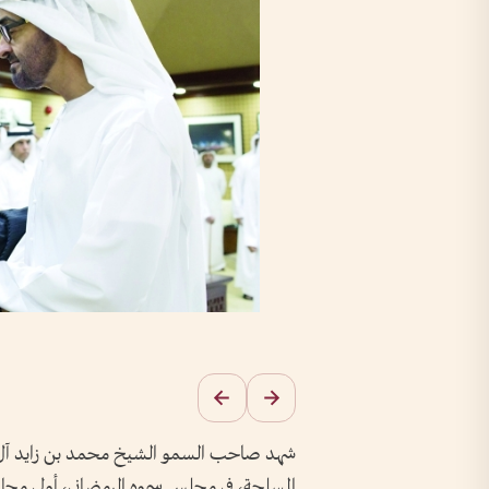
شهد صاحب السمو الشيخ محمد بن زايد آل نهي
المسلحة، في مجلس سموه الرمضاني، أولى محاض