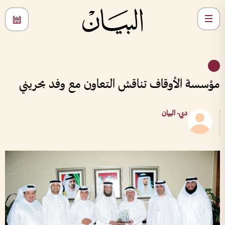
مؤسسة الأوقاف تناقش التعاون مع وفد بحريني
دبي- البيان