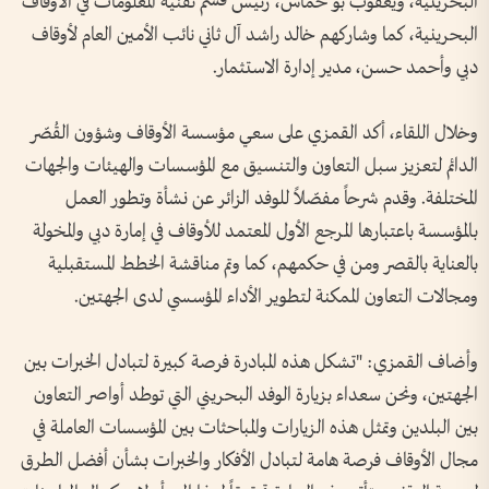
البحرينية، ويعقوب بو خماس، رئيس قسم تقنية المعلومات في الأوقاف
البحرينية، كما وشاركهم خالد راشد آل ثاني نائب الأمين العام لأوقاف
دبي وأحمد حسن، مدير إدارة الاستثمار.
وخلال اللقاء، أكد القمزي على سعي مؤسسة الأوقاف وشؤون القُصّر
الدائم لتعزيز سبل التعاون والتنسيق مع المؤسسات والهيئات والجهات
المختلفة. وقدم شرحاً مفصّلاً للوفد الزائر عن نشأة وتطور العمل
بالمؤسسة باعتبارها المرجع الأول المعتمد للأوقاف في إمارة دبي والمخولة
بالعناية بالقصر ومن في حكمهم، كما وتم مناقشة الخطط المستقبلية
ومجالات التعاون الممكنة لتطوير الأداء المؤسسي لدى الجهتين.
وأضاف القمزي: "تشكل هذه المبادرة فرصة كبيرة لتبادل الخبرات بين
الجهتين، ونحن سعداء بزيارة الوفد البحريني التي توطد أواصر التعاون
بين البلدين وتمثل هذه الزيارات والمباحثات بين المؤسسات العاملة في
مجال الأوقاف فرصة هامة لتبادل الأفكار والخبرات بشأن أفضل الطرق