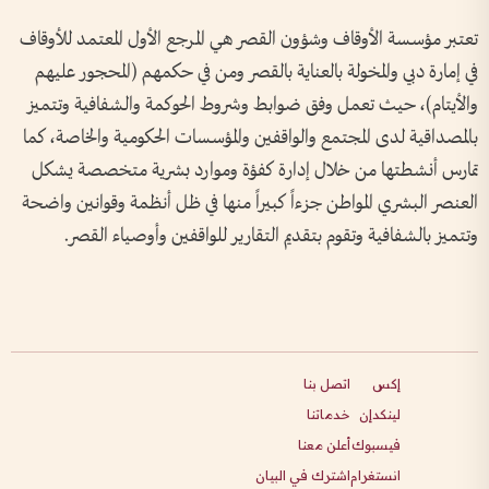
تعتبر مؤسسة الأوقاف وشؤون القصر هي المرجع الأول المعتمد للأوقاف
في إمارة دبي والمخولة بالعناية بالقصر ومن في حكمهم (المحجور عليهم
والأيتام)، حيث تعمل وفق ضوابط وشروط الحوكمة والشفافية وتتميز
بالمصداقية لدى المجتمع والواقفين والمؤسسات الحكومية والخاصة، كما
تمارس أنشطتها من خلال إدارة كفؤة وموارد بشرية متخصصة يشكل
العنصر البشري المواطن جزءاً كبيراً منها في ظل أنظمة وقوانين واضحة
وتتميز بالشفافية وتقوم بتقديم التقارير للواقفين وأوصياء القصر.
إكس
اتصل بنا
لينكدإن
خدماتنا
فيسبوك
أعلن معنا
انستغرام
اشترك في البيان