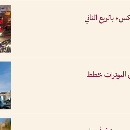
امكس» بالربع الثاني
 التوترات بخطط