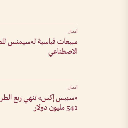
أعمال
مبيعات قياسية لـ«​سيمنس للط
الاصطناعي
أعمال
«سبيس إكس» تنهي ربع الطرح 
541 مليون دولار