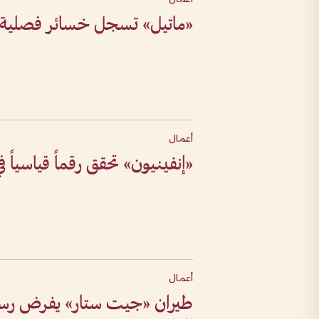
«ماتيل» تسجل خسائر فصلية رغ
أعمال
«إنفينيون» تحقق رقماً قياسياً ف
أعمال
طيران «جيت ستار» يفرض رسوما