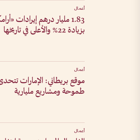
أعمال
‏1.83 مليار درهم إيرادات «أر
بزيادة 22% والأعلى في تاريخها
أعمال
موقع بريطاني: الإمارات تتحدى
طموحة ومشاريع مليارية
أعمال