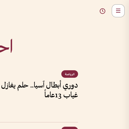
اح
الرياضة
دوري أبطال آسيا.. حلم يغازل 
غياب 13عاماً