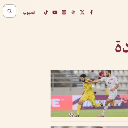
المبوب
ة