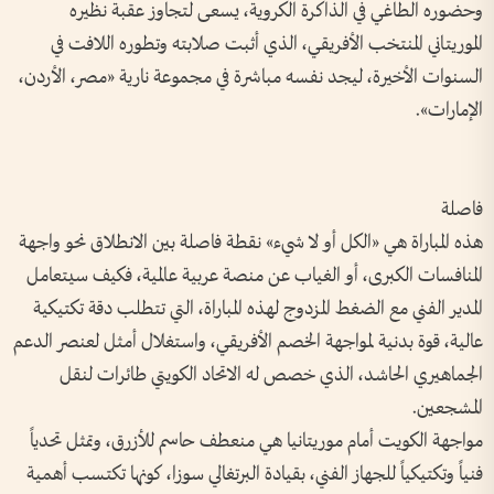
وحضوره الطاغي في الذاكرة الكروية، يسعى لتجاوز عقبة نظيره
الموريتاني المنتخب الأفريقي، الذي أثبت صلابته وتطوره اللافت في
السنوات الأخيرة، ليجد نفسه مباشرة في مجموعة نارية «مصر، الأردن،
الإمارات».
فاصلة
هذه المباراة هي «الكل أو لا شيء» نقطة فاصلة بين الانطلاق نحو واجهة
المنافسات الكبرى، أو الغياب عن منصة عربية عالمية، فكيف سيتعامل
المدير الفني مع الضغط المزدوج لهذه المباراة، التي تتطلب دقة تكتيكية
عالية، قوة بدنية لمواجهة الخصم الأفريقي، واستغلال أمثل لعنصر الدعم
الجماهيري الحاشد، الذي خصص له الاتحاد الكويتي طائرات لنقل
المشجعين.
مواجهة الكويت أمام موريتانيا هي منعطف حاسم للأزرق، وتمثل تحدياً
فنياً وتكتيكياً للجهاز الفني، بقيادة البرتغالي سوزا، كونها تكتسب أهمية