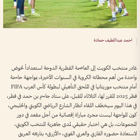
احمد عبداللطيف حمادة
غادر منتخب الكويت إلى العاصمة القطرية الدوحة استعداداً لخوض
واحدة من أهم محطاته الكروية في السنوات الأخيرة، بمواجهة حاسمة
أمام منتخب موريتانيا في الملحق التأهيلي لبطولة كأس العرب FIFA
قطر 2025 المقرر لها، الثلاثاء المقبل، على ستاد جاسم بن حمد في قطر،
في هذا اليوم سيخطف اللقاء أنظار الشارع الرياضي الكويتي والخليجي،
كون المواجهة ليست مجرد مباراة إقصائية من أجل مقعد في دور
المجموعات، بل هي اختبار حقيقي لمدى جاهزية المنتخب الكويتي،
لاستعادة حضوره القاري والعربي القوي، «الأزرق» بتاريخه العريق