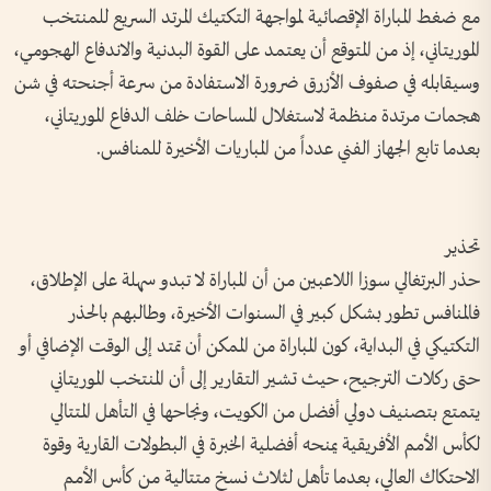
مع ضغط المباراة الإقصائية لمواجهة التكتيك المرتد السريع للمنتخب
الموريتاني، إذ من المتوقع أن يعتمد على القوة البدنية والاندفاع الهجومي،
وسيقابله في صفوف الأزرق ضرورة الاستفادة من سرعة أجنحته في شن
هجمات مرتدة منظمة لاستغلال المساحات خلف الدفاع الموريتاني،
بعدما تابع الجهاز الفني عدداً من المباريات الأخيرة للمنافس.
تحذير
حذر البرتغالي سوزا اللاعبين من أن المباراة لا تبدو سهلة على الإطلاق،
فالمنافس تطور بشكل كبير في السنوات الأخيرة، وطالبهم بالحذر
التكتيكي في البداية، كون المباراة من الممكن أن تمتد إلى الوقت الإضافي أو
حتى ركلات الترجيح، حيث تشير التقارير إلى أن المنتخب الموريتاني
يتمتع بتصنيف دولي أفضل من الكويت، ونجاحها في التأهل المتتالي
لكأس الأمم الأفريقية يمنحه أفضلية الخبرة في البطولات القارية وقوة
الاحتكاك العالي، بعدما تأهل لثلاث نسخ متتالية من كأس الأمم