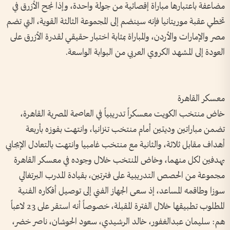
مضاعفة باعتبارها مباراة إقصائية من جولة واحدة، وإذا نجح الأزرق في
تخطي عقبة موريتانيا فإنه سينضم إلى المجموعة الثالثة القوية، التي تضم
مصر والإمارات والأردن، والمباراة بمثابة اختبار حقيقي لقدرة الأزرق على
العودة إلى المشهد الكروي العربي من البوابة الواسعة.
معسكر القاهرة
خاض منتخب الكويت معسكراً تدريبياً في العاصمة المصرية القاهرة،
تضمن مباراتين وديتين أمام منتخب تنزانيا، وانتهت بفوزه بأربعة
أهداف مقابل ثلاثة، والثانية مع منتخب غامبيا وانتهت بالتعادل الإيجابي
بهدفين لكل منهما، وخاض المنتخب خلال وجوده في معسكر القاهرة
مجموعة من الحصص التدريبية على فترتين، بقيادة المدرب البرتغالي
سوزا وطاقمه المساعد، إذ سعى الجهاز الفني إلى توصيل أفكاره الفنية
المطلوب تطبيقها خلال الفترة المقبلة، خصوصاً أنه استقر على 23 لاعباً
هم: سليمان عبدالغفور، خالد الرشيدي، سعود الحوشان، ناصر خضر،