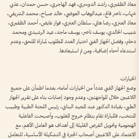
معاذ الظفيري، راشد الدوسري، فهد الهاجري، حسن حمدان، عذبي
شهاب، ناصر فالح، عبدالوهاب العوضي، خالد صباح، محمد الشريفي،
معاذ العنزي، رضا هاني، سلطان العنزي، فواز عايض، أحمد الظفيري،
شبيب الخالدي، يوسف ناصر، يوسف ماجد، عيد الرشيدي ومحمد
دحام، وفضل الجهاز الفني اختيار العدد المطلوب لمباراة الملحق، وعدم
استدعاء أسماء إضافية، ومن ثم استبعادها.
الخيارات
وضع الجهاز الفني عدداً من الخيارات أمامه، بعدما اطمأن على جميع
اللاعبين خلال المواجهتين، وعدم وجود إصابات بناء على تقرير الجهاز
الطبي، بقيادة الدكتور عبد المجيد البناي، رئيس اللجنة الطبية وطبيب
المنتخب، فالمباراة تقام بنظام خروج المغلوب، وأصبحت الفاعلية
الهجومية وتحويل الفرص القليلة إلى أهداف هو العامل الأهم، مع
الاعتماد على اللاعبين أصحاب الخبرة في التشكيلة الأساسية، للتعامل