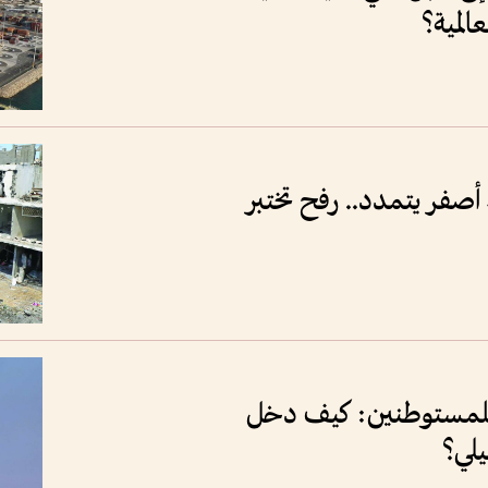
المية؟
صفر يتمدد.. رفح تختبر
للمستوطنين: كيف دخل
يلي؟