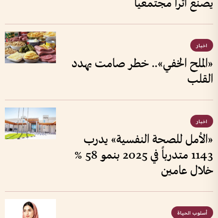
يصنع أثراً مجتمعياً
اخبار
«الملح الخفي».. خطر صامت يهدد
القلب
اخبار
«الأمل للصحة النفسية» يدرب
1143 متدرباً في 2025 بنمو 58 %
خلال عامين
أسلوب الحياة