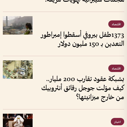
اقتصاد
1373طفل بيروفي أسقطوا إمبراطور
التعدين بـ 150 مليون دولار
اقتصاد
بشبكة عقود تقارب 200 مليار..
كيف موّلت جوجل رقائق أنثروبيك
من خارج ميزانيتها؟
اخبار