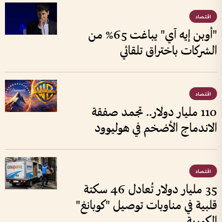
اقتصاد
"أوبن إيه آي" يباغت 65% من
الشركات باختراق تلقائي
اقتصاد
110 مليار دولار.. تجمد صفقة
الاندماج الأضخم في هوليوود
اقتصاد
35 مليار دولار تُعادل 46 سكتة
قلبية في مناوبات توصيل "كوبانغ"
الكورية