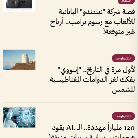
اقتصاد
قصة شركة "نينتندو" اليابانية
للألعاب مع رسوم ترامب.. أرباح
غير متوقعة!
التكنولوجيا
لأول مرة في التاريخ.. "إينووي"
يفكك لغز الدوامات المغناطيسية
للشمس
التكنولوجيا
120 ملياراً مهددة.. الــ AL يقود
هجمات سيبرانية بهويات مزيفة!