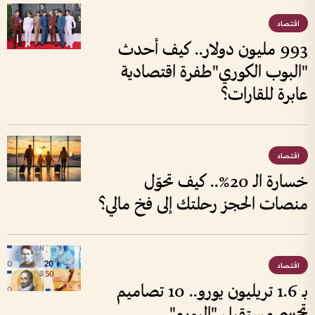
اقتصاد
993 مليون دولار.. كيف أحدث
"البوب الكوري"طفرة اقتصادية
عابرة للقارات؟
اقتصاد
خسارة الـ 20%.. كيف تحوّل
منصات الحجز رحلتك إلى فخ مالي؟
اقتصاد
بـ 1.6 تريليون يورو.. 10 تصاميم
تحسم مستقبل "اليورو"