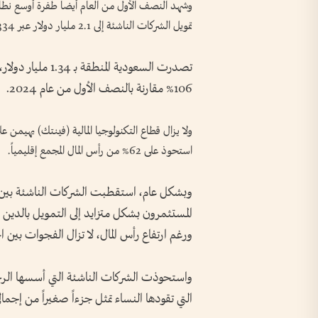
وشهد النصف الأول من العام أيضاً طفرة أوسع نطا
تمويل الشركات الناشئة إلى 2.1 مليار دولار عبر 334 صفقة، بزيادة قدرها 134% على أساس سنوي.
تصدرت السعودية ال
106% مقارنة بالنصف الأول من عام 2024.
ولا يزال قطاع التكنولوجيا المالية (فينتك) يهيمن
استحوذ على 62% من رأس المال المجمع إقليمياً.
المستثمرون بشكل متزايد إلى التمويل بالدين ل
ورغم ارتفاع رأس المال، لا تزال الفجوات بين ال
واستحوذت الشركات الناشئة التي أسسها الرجال
التي تقودها النساء تمثل جزءاً صغيراً من إجمال