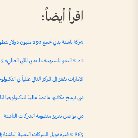
اقرأ أيضاً:
شركة ناشئة بدبي تجمع 250 مليون دولار لتطوير عدسات ذكية للرؤية الليلية
20 % النمو المستهدف لـ «دبي المالي العالمي» 2025
الإمارات تقفز إلى المركز الثاني عالمياً في التكنولو
دبي ترسّخ مكانتها عاصمة عالمية للتكنولوجيا الما
دبي تواصل تعزيز منظومة الشركات الناشئة
865 % قفزة تمويل الشركات التقنية الناشئة في الإمارات