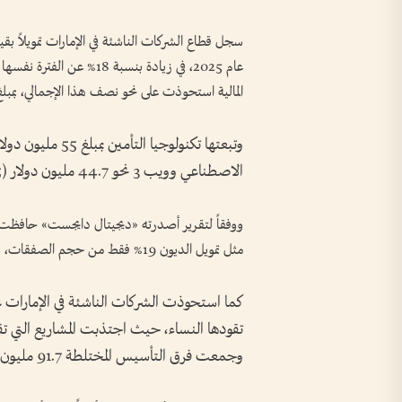
المالية استحوذت على نحو نصف هذا الإجمالي، بمبلغ 265.8 مليون دولار (975 مليون درهم) عبر 35 صف
الاصطناعي وويب 3 نحو 44.7 مليون دولار (165 مليون درهم) لكل منهما.
ووفقاً لتقرير أصدرته «ديجيتال دايجست» حافظت ا
مثل تمويل الديون 19% فقط من حجم الصفقات، وهو أقل بكثير من المتوسطات الإقليمية.
كما استحوذت الشركات الناشئة في الإمارات 
وجمعت فرق التأسيس المختلطة 91.7 مليون دولار (336.5 مليون درهم).