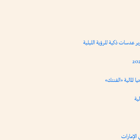
جيا المالية «الفنتك»
لية