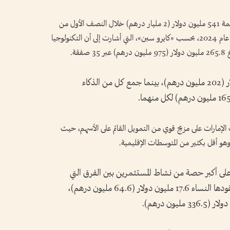
سجل قطاع الشركات الناشئة في الإمارات تمويلاً بقيمة 541 مليون دولار (2 مليار درهم) خلال النصف الأول من
عام 2025، في زيادة بنسبة 18% عن الفترة نفسها عام 2024، بحسب «كايرو سين»، التي أشارت إلى أن التكنولوجيا
قة.
وتبعتها تكنولوجيا التأمين بمبلغ 55 مليون دولار (202 مليون درهم)، بينما جمع كل من الذكاء
لإمارات على مزيج قوي من التمويل القائم على الأسهم، حيث
على أكبر حصة من نشاط المستثمرين بين الفرق التي
تقودها النساء، حيث اجتذبت المشاريع التي تقودها النساء 17.6 مليون دولار (64.6 مليون درهم)،