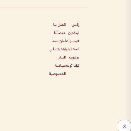
إكس
اتصل بنا
لينكدإن
خدماتنا
فيسبوك
أعلن معنا
انستغرام
اشترك في
يوتيوب
البيان
تيك توك
سياسة
الخصوصية