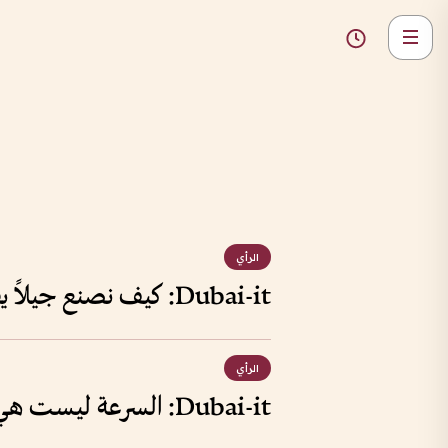
الرأي
Dubai-it: كيف نصنع جيلاً يفكر بطريقة دبي؟
الرأي
Dubai-it: السرعة ليست هي التسرع