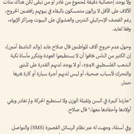
ولا يوجد إحصائية دقيقة لمجموع من غادر أو من تبقى لكن هناك مئات
الآلاف على الأقل لا يزالون متمسكون بالبقاء في بيوتهم رافضين الخروج،
رغم القصف الإسرائيلي الشرس والعشوائي على البيوت ومراكز الإيواء،
وفقا لعابد.
وحول عدم خروج آلاف المواطنين قال صلاح عابد (والد الناشط أمين)،
إن الكثير من الناس يخافوا أن لا يستطيعوا العودة وتتكرر مأساة نكبة
الشعب الفلسطيني 1948، أو لا يوجد لديهم القدرة على المشى
والتحرك لأسباب صحية، أو ليس لديهم أجرة سيارة أو كارة يجرها
حمار.
"جارتنا كبيرة في السن وثقيلة الوزن ولا تستطيع الحركة ولم تغادر وبقي
أولادها وأحفادها معها،" قال صلاح.
وفي أسئلة، وجهت له عبر نظام الرسائل القصيرة (SMS) والتواصل