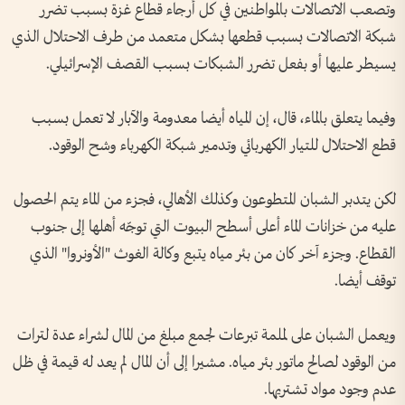
وتصعب الاتصالات بالمواطنين في كل أرجاء قطاع غزة بسبب تضرر
شبكة الاتصالات بسبب قطعها بشكل متعمد من طرف الاحتلال الذي
يسيطر عليها أو بفعل تضرر الشبكات بسبب القصف الإسرائيلي.
وفيما يتعلق بالماء، قال، إن المياه أيضا معدومة والآبار لا تعمل بسبب
قطع الاحتلال للتيار الكهربائي وتدمير شبكة الكهرباء وشح الوقود.
لكن يتدبر الشبان المتطوعون وكذلك الأهالي، فجزء من الماء يتم الحصول
عليه من خزانات الماء أعلى أسطح البيوت التي توجّه أهلها إلى جنوب
القطاع. وجزء آخر كان من بئر مياه يتبع وكالة الغوث "الأونروا" الذي
توقف أيضا.
ويعمل الشبان على لملمة تبرعات لجمع مبلغ من المال لشراء عدة لترات
من الوقود لصالح ماتور بئر مياه. مشيرا إلى أن المال لم يعد له قيمة في ظل
عدم وجود مواد تشتريها.