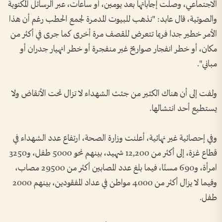
الاجتماعي، وصلت إجاباتها بعد يومين، أو ساعات، عبر الرسائل المكتوبة
والصوتية، قال عابد: "نذهب للبيوت المدمرة لجمع الحطب رغم أن هذا
الأمر خطير جدا فربما تتعرض للقصف مرة أخرى كما جرى في أكثر من
مكان، أو خطر انفجار صواريخ غير منفجرة أو خطر انهيار جدران أو
مباني".
ولفت إلى أن هناك الكثير من جثث الشهداء لا تزال تحت الأنقاض ولا
يستطيع أحد انتشالها.
وفي إحصائية غير نهائية، أعلنت وزارة الصحة، ارتفاع عدد الشهداء في
قطاع غزة، إلى أكثر من 12,200 شهيد، بينهم نحو 5000 طفل، و3250
امرأة، و690 مسنًا، فيما بلغ عدد المصابين أكثر من 29500 مصاب،
وفيما لا يزال أكثر من 4000 مواطن في عداد المفقودين، بينهم 2000
طفل.