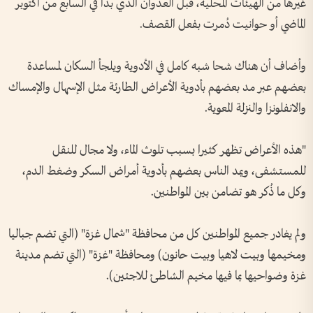
غيرها من الهيئات المحلية، قبل العدوان الذي بدأ في السابع من أكتوبر
الماضي أو حوانيت دُمرت بفعل القصف.
وأضاف أن هناك شحا شبه كامل في الأدوية ويلجأ السكان لمساعدة
بعضهم عبر مد بعضهم بأدوية الأعراض الطارئة مثل الإسهال والإمساك
والانفلونزا والنزلة المعوية.
"هذه الأعراض تظهر كثيرا بسبب تلوث الماء، ولا مجال للنقل
للمستشفى، ويمد الناس بعضهم بأدوية أمراض السكر وضغط الدم،
وكل ما ذُكر هو تضامن بين المواطنين.
ولم يغادر جميع المواطنين كل من محافظة "شمال غزة" (التي تضم جباليا
ومخيمها وبيت لاهيا وبيت حانون) ومحافظة "غزة" (التي تضم مدينة
غزة وضواحيها بما فيها مخيم الشاطئ للاجئين).