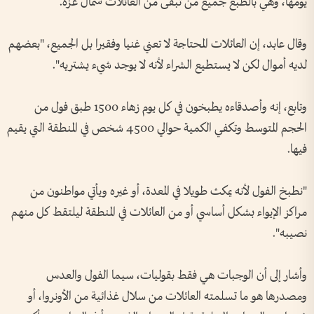
يومها، وهي بالطبع جميع من تبقى من العائلات شمال غزة.
وقال عابد، إن العائلات المحتاجة لا تعني غنيا وفقيرا بل الجميع، "بعضهم
لديه أموال لكن لا يستطيع الشراء لأنه لا يوجد شيء يشتريه".
وتابع، إنه وأصدقاءه يطبخون في كل يوم زهاء 1500 طبق فول من
الحجم المتوسط وتكفي الكمية حوالي 4500 شخص في المنطقة التي يقيم
فيها.
"نطبخ الفول لأنه يمكث طويلا في المعدة، أو غيره ويأتي مواطنون من
مراكز الإيواء بشكل أساسي أو من العائلات في المنطقة ليلتقط كل منهم
نصيبه".
وأشار إلى أن الوجبات هي فقط بقوليات، سيما الفول والعدس
ومصدرها هو ما تسلمته العائلات من سلال غذائية من الأونروا، أو