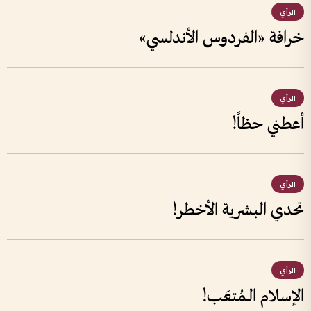
الرأي
خرافة «الفردوس الأندلسي»
الرأي
أعطني حظاً!
الرأي
تحدي البشرية الأخطر!
الرأي
الإسلام الـمُتعَب!