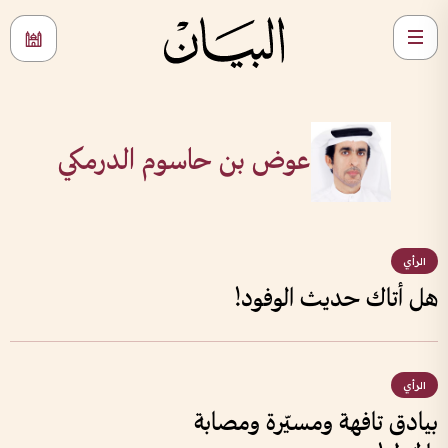
عوض بن حاسوم الدرمكي
الرأي
هل أتاك حديث الوفود!
الرأي
بيادق تافهة ومسيّرة ومصابة