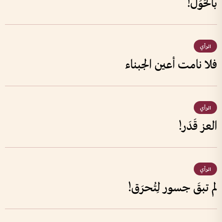
بالحَوَل!
الرأي
فلا نامت أعين الجبناء
الرأي
العز قَدَر!
الرأي
لم تبقَ جسور لِتُحرَق!