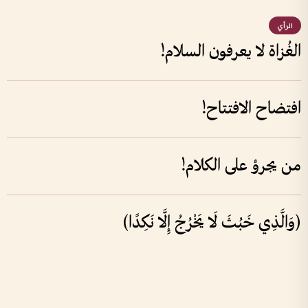
الرأي
الغُزاة لا يعرفون السلام!
افتضاح الافتتاح!
من يجرؤ على الكلام!
﴿وَالَّذِي خَبُثَ لَا يَخْرُجُ إِلَّا نَكِدًا﴾