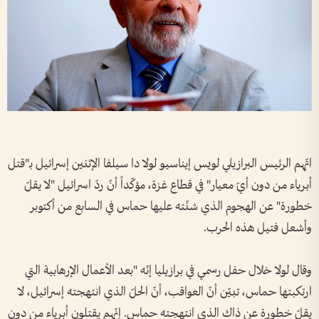
اتّهم الرئيس البرازيلي لويس إيناسيو لولا دا سيلفا الإثنين إسرائيل بـ"قتل
أبرياء من دون أيّ معيار" في قطاع غزة، مؤكّداً أنّ ردّ اسرائيل "لا يقلّ
خطورة" عن الهجوم الذي شنّته عليها حماس في السابع من أكتوبر
وأشعل فتيل هذه الحرب.
وقال لولا خلال حفل رسمي في برازيليا إنّه "بعد الأعمال الإرهابية التي
ارتكبتها حماس، تبيّن أنّ العواقب، أنّ الحلّ الذي انتهجته إسرائيل، لا
يقلّ خطورة عن ذاك الذي انتهجته حماس. إنّهم يقتلون أبرياء من دون