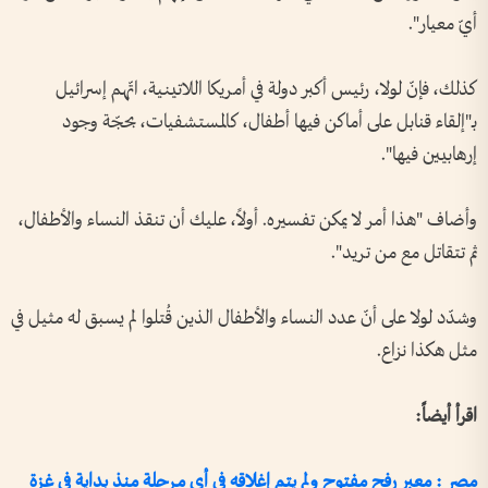
أيّ معيار".
كذلك، فإنّ لولا، رئيس أكبر دولة في أمريكا اللاتينية، اتّهم إسرائيل
بـ"إلقاء قنابل على أماكن فيها أطفال، كالمستشفيات، بحجّة وجود
إرهابيين فيها".
وأضاف "هذا أمر لا يمكن تفسيره. أولاً، عليك أن تنقذ النساء والأطفال،
ثم تتقاتل مع من تريد".
وشدّد لولا على أنّ عدد النساء والأطفال الذين قُتلوا لم يسبق له مثيل في
مثل هكذا نزاع.
اقرأ أيضاً:
مصر : معبر رفح مفتوح ولم يتم إغلاقه في أي مرحلة منذ بداية في غزة