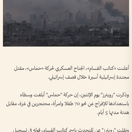
أعلنت «كتائب القسام»، الجناح العسكري لحركة «حماس»، مقتل
مجندة إسرائيلية أسيرة خلال قصف إسرائيلي.
وذكرت "رويترز" يوم الإثنين، إن حركة "حماس" أبلغت وسطاء
باستعدادها للإفراج عن نحو 70 طفلا وامرأة، محتجزين في غزة، مقابل
هدنة مدتها 5 أيام.
ونقلت "رويترز" عن المتحدث باسم كتائب القسام، قوله في تسجيل