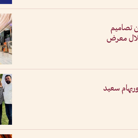
ن تصاميم
خلال معرض
وريهام سعيد