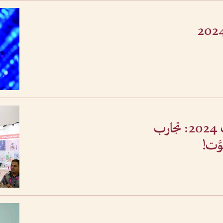
أسرار بيوتي وورلد ميدل إيست 2024: تجارب
َّت!