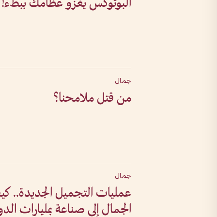
البوتوكس يغزو عظامك ببطء!
جمال
من قتل ملامحنا؟
جمال
عمليات التجميل الجديدة.. كي
الجمال إلى صناعة بمليارات الد