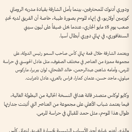
ودوري أدنوك للمحترفين، بينما يأمل الشارقة بقيادة مدربه الروماني
كوزمين أولاريو، في إنهاء الموسم بصورة طيبة، خاصة أن الفريق لديه تحدٍ
صعب يوم 18 مايو الجاري، عندما يحل ضيفاً على ليون سيتي
السنغافوري، في نهائي دوري أبطال آسيا.
ويعتمد الشارقة خلال قمة نهائي كأس صاحب السمو رئيس الدولة، على
مجموعة مميزة من العناصر في مختلف الصفوف، مثل عادل الحوسني في حراسة
المرمى، وأمامه شاهين عبدالرحمن، خالد الظنحاني، لوان بيريرا، ماركوس
ميلوني، ماجد حسن، عثمان كمارا، فراس بالعربي، عادل تاعرابت.
وكايو لوكاس متصدر قائمة هدافي النسخة الحالية من البطولة الغالية،
فيما يعتمد شباب الأهلي على مجموعة من العناصر التي أثبتت جدارتها
طوال هذا الموسم، مثل حمد المقبالي في حراسة المرمى.
والذي أعتبر غيابه أحد الأسباب الرئيسية لخسارة الفريق لنهائي كأس