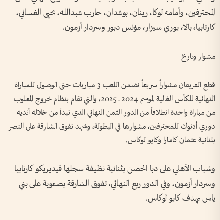
المحترفين، وأمامه لوكا، رينان، بوغدان، حارب عبدالله، يحيى الغساني،
كارتابيا، بالا، يوري سيزار، مؤنس دبور وسردار أزمون.
مشوار وتاريخ
قطع الفريقان مشواراً سريعاً تضمن اللعب 3 مباريات حتى الوصول للمباراة
النهائية للكأس الغالية لموسم 2024 ـ 2025، والتي تقام بنظام خروج المغلوب
من مباراة واحدة انطلاقاً من الدور الثمن النهائي الذي تبدأ من خلاله أندية
دوري أدنوك للمحترفين، مشوارها في البطولة، وشهد تفوق الشارقة على النصر
بثنائية عثمان كامارا وكايو لوكاس.
وشباب الأهلي على دبا الحصن بثنائية نظيفة سجلها فيديريكو كارتابيا
وسردار أزمون، وفي الدور ربع النهائي، تفوق الشارقة بصعوبة على بني
ياس بهدف كايو لوكاس.