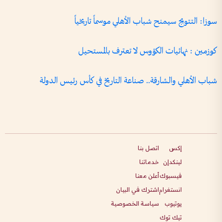
سوزا: التتويج سيمنح شباب الأهلي موسماً تاريخياً
كوزمين : نهائيات الكؤوس لا تعترف بالمستحيل
شباب الأهلي والشارقة.. صناعة التاريخ في كأس رئيس الدولة
إكس
اتصل بنا
لينكدإن
خدماتنا
فيسبوك
أعلن معنا
انستغرام
اشترك في البيان
يوتيوب
سياسة الخصوصية
تيك توك