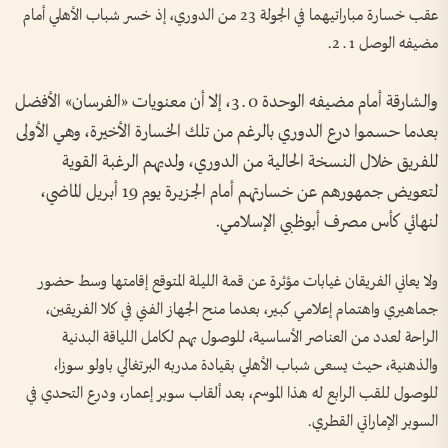
عقب خسارة مباراتيهما في الجولة 23 من الدوري، إذ خسر شباب الأهلي أمام
مضيفه الوصل 1 ـ 2.
والشارقة أمام مضيفه الوحدة 0 ـ 3، إلا أن معنويات «الفرسان» الأفضل
بعدما حسموا درع الدوري بالرغم من تلك الخسارة الأخيرة، وهي الأولى
للفريق خلال النسخة الحالية من الدوري، ولديهم الرغبة القوية
لتعويض جمهورهم عن خسارتهم أمام الجزيرة يوم 19 أبريل الماضي،
لنهائي كأس مصرف أبوظبي الإسلامي.
ولا يعاني الفريقان غيابات مؤثرة عن قمة الليلة المتوقع إقامتها وسط حضور
جماهيري واهتمام إعلامي كبير، بعدما منح الجهاز الفني في كلا الفريقين،
الراحة لعدد من العناصر الأساسية، للوصول بهم لكامل اللياقة البدنية
والذهنية، حيث يسعى شباب الأهلي بقيادة مدربه البرتغالي باولو سوزا،
للوصول للقب الرابع له هذا الموسم، بعد ألقاب سوبر إعمار، ودرع التحدي في
السوبر الإماراتي القطري.