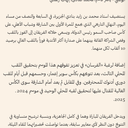
أبوظبي - ياسر قاسم، محمد صادق، إيهاب زهدي
يستضيف استاد محمد بن زايد بنادي الجزيرة، في السابعة والنصف من مساء
اليوم، النهائي التاريخي الذي يجمع للمرة الأولى بين الشارقة وشباب الأهلي، على
كأس صاحب السمو رئيس الدولة، ويسعى خلاله الفريقان إلى الفوز باللقب
وفض الشراكة القائمة بينهما على صدارة أكثر الأندية فوزاً باللقب الغالي برصيد
10 ألقاب لكل منهما.
إضافة لرغبة «الفرسان» في تعزيز تفوقهم هذا الموسم بتحقيق اللقب
المحلي الثالث، بعد تتويجهم بكأس سوبر إعمار، وحسمهم قبل أيام للقب
دوري أدنوك للمحترفين. وفي المقابل لم يعد أمام الشارقة سوى الكأس
الغالية للقتال عليها لتحقيق لقبه المحلي الوحيد في موسم 2024 ـ
2025.
ويدخل الفريقان المباراة وهما في كامل الجاهزية، وبنسبة ترشيح متساوية في
التتويج دون النظر لأي معايير سابقة، بعدما تواصلت تحضيراتهما للقاء الليلة،