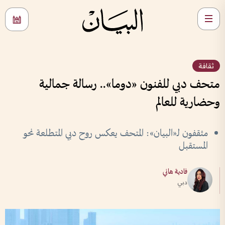
ثقافة
متحف دبي للفنون «دوما».. رسالة جمالية
وحضارية للعالم
مثقفون لـ«البيان»: المتحف يعكس روح دبي المتطلعة نحو
المستقبل
فادية هاني
دبي