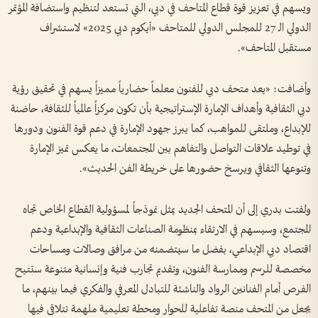
ويسهم في تعزيز قوة قطاع المتاحف في دبي، التي تستعد لتنظيم واستضافة المؤتمر
الدولي الـ 27 للمجلس الدولي للمتاحف «آيكوم دبي 2025» لاستشراف
مستقبل المتاحف».
وأضافت: «يعد متحف دبي للفنون معلماً حضارياً مميزاً يسهم في تحقيق رؤية
دبي الثقافية وأهداف الإمارة الإستراتيجية بأن تكون مركزاً عالمياً للثقافة، حاضنة
للإبداع، وملتقى للمواهب، كما يبرز جهود الإمارة في دعم قوة الفنون ودورها
في توطيد علاقات التواصل والتفاهم بين المجتمعات، ما يعكس تميز الإمارة
وتنوعها الثقافي ويرسخ حضورها على خريطة الفن الحديث».
ولفتت بدري إلى أن المتحف الجديد يمثل نموذجاً لمسؤولية القطاع الخاص تجاه
المجتمع، وسيسهم في الارتقاء بمنظومة الصناعات الثقافية والإبداعية ودعم
اقتصاد دبي الإبداعي، بفضل ما سيتضمنه من مرافق وصالات ومساحات
مخصصة للرسم وممارسة الفنون، وتقديم تجارب فنية وإنسانية متنوعة ستتيح
الفرص أمام الفنانين الرواد والناشئة للتبادل المعرفي والفكري فيما بينهم، ما
يجعل من المتحف منصة تفاعلية للحوار ومحطة تعليمية ملهمة تتلاقى فيها