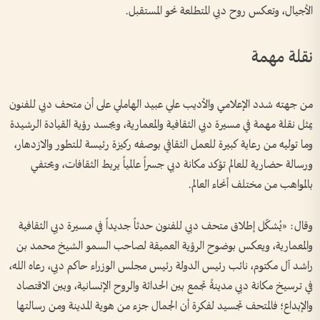
الأجيال، وتعكس روح دبي المتطلعة نحو المستقبل.
نقلة مهمة
من جهته شدد الإعلامي والأديب علي عبيد الهاملي على أن متحف دبي للفنون
يمثل نقلة مهمة في مسيرة دبي الثقافية والمعمارية، ويجسد رؤية القيادة الرشيدة
وما توليه من رعاية كبيرة للعمل الثقافي بوصفه ركيزة رئيسة للتطور والازدهار،
ورسالة حضارية للعالم تؤكد مكانة دبي جسراً عالمياً يربط الثقافات، ويحتفي
بالمواهب من مختلف أنحاء العالم.
وقال: «يُشكّل إطلاق متحف دبي للفنون حدثاً جديداً في مسيرة دبي الثقافية
والمعمارية، ويعكس بوضوح الرؤية العميقة لصاحب السمو الشيخ محمد بن
راشد آل مكتوم، نائب رئيس الدولة رئيس مجلس الوزراء حاكم دبي، رعاه الله،
في ترسيخ مكانة دبي مدينةً تجمع بين الحداثة والروح الإنسانية، وبين الاقتصاد
والإبداع؛ فالمتحف تجسيد لفكرة أن الجمال جزء من هوية المدينة ومن رسالتها