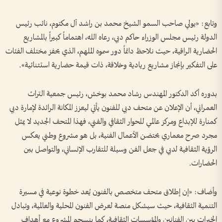
وتابع: «يولي صاحب السمو الشيخ محمد بن راشد آل مكتوم، نائب رئيس
الدولة رئيس مجلس الوزراء حاكم دبي، رعاه الله، اهتماماً كبيراً بالمشاريع
الحضارية الراقية، حيث نلاحظ دائماً دور سموه الملهم، الذي يحفز مختلف الفئات
على التفكير بإنجاز مشاريع ريادية وخلاقة، ذات قيمة حضارية استثنائية».
بدوره أكد الدكتور المهندس رشاد محمد بوخش، رئيس جمعية التراث
العمراني، أن الإعلان عن متحف دبي للفنون يأتي ليعزز المكانة الرائدة لإمارة دبي
كمنارة للإبداع ومركز عالمي للحوار الثقافي والفني، فهذا المتحف الجديد لا يمثل
مجرد صرح معماري يحتضن الأعمال الفنية، بل هو مشروع وطني يعكس
الرؤية الثقافية لدبي في جعل الفن وسيلة للتقارب الإنساني، والتواصل بين
الحضارات.
وأضاف: «إن إطلاق متحف متخصص بالفنون يُعد خطوة نوعية في مسيرة
التنمية الثقافية، حيث سيشكل منصة لعرض الفنون المحلية والعالمية، وتبادل
الخبرات بين الفنانين والمؤسسات الثقافية، كما ينسجم المشروع مع أهداف