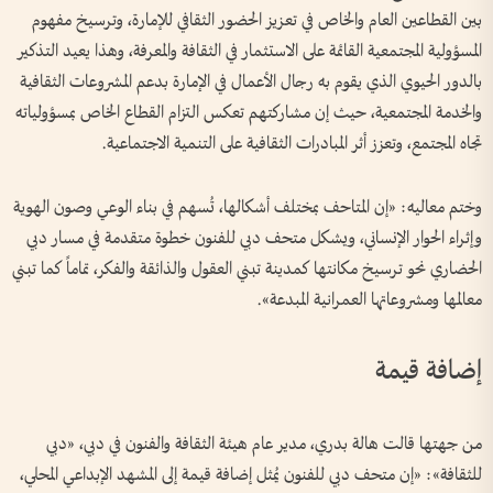
بين القطاعين العام والخاص في تعزيز الحضور الثقافي للإمارة، وترسيخ مفهوم
المسؤولية المجتمعية القائمة على الاستثمار في الثقافة والمعرفة، وهذا يعيد التذكير
بالدور الحيوي الذي يقوم به رجال الأعمال في الإمارة بدعم المشروعات الثقافية
والخدمة المجتمعية، حيث إن مشاركتهم تعكس التزام القطاع الخاص بمسؤولياته
تجاه المجتمع، وتعزز أثر المبادرات الثقافية على التنمية الاجتماعية.
وختم معاليه: «إن المتاحف بمختلف أشكالها، تُسهم في بناء الوعي وصون الهوية
وإثراء الحوار الإنساني، ويشكل متحف دبي للفنون خطوة متقدمة في مسار دبي
الحضاري نحو ترسيخ مكانتها كمدينة تبني العقول والذائقة والفكر، تماماً كما تبني
معالمها ومشروعاتها العمرانية المبدعة».
إضافة قيمة
من جهتها قالت هالة بدري، مدير عام هيئة الثقافة والفنون في دبي، «دبي
للثقافة»: «إن متحف دبي للفنون يُمثل إضافة قيمة إلى المشهد الإبداعي المحلي،