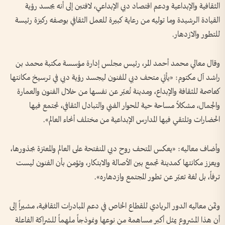
الثقافية والإبداعية ودعم اقتصاد دبي الإبداعي، لافتين إلى أنه يجسد رؤية
القيادة الرشيدة وما توليه من رعاية كبيرة للعمل الثقافي بوصفه ركيزة رئيسة
للتطور والازدهار.
وقال معالي محمد أحمد المر، رئيس مجلس إدارة مؤسسة مكتبة محمد بن
راشد آل مكتوم: «يأتي متحف دبي للفنون ليجسد رؤية دبي في ترسيخ مكانتها
كعاصمة للثقافة والإبداع، ومدينة تُعبّر عن نفسها من خلال الفنون والعمارة
والجمال، مشكلاً مساحة حية للحوار الفني والتبادل الثقافي، تجتمع فيها
الحضارات وتلتقي فيها المدارس الإبداعية من مختلف أنحاء العالم».
وأضاف معاليه: «يعكس المتحف روح دبي المنفتحة على العالم والمعتزة بجذورها،
ويعزز مكانتها كمدينة تجمع بين الأصالة والابتكار، وتؤمن بأن الفنون ليست
ترفاً، بل لغة تعبّر عن تطور المجتمع وازدهاره».
وثمّن معاليه الدور الريادي للقطاع الخاص في دعم المبادرات الثقافية، مشيراً إلى
أن هذا المشروع يمثل أكبر مساهمة من نوعها ونموذجاً ملهماً للشراكة الفاعلة