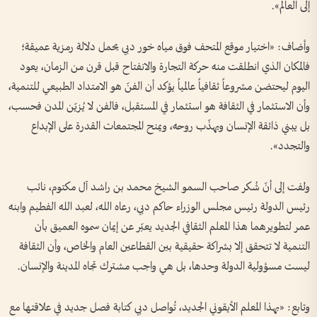
إلى العالم».
وأضاف: «اختيار موقع المتحف فوق مياه خور دبي يحمل دلالة رمزية عميقة؛
فالمكان الذي انطلقت منه حركة التجارة والانفتاح قبل قرن من الزمان، يعود
اليوم ليحتضن مشروعاً ثقافياً عالمياً يؤكد أن الفنّ هو الامتداد الطبيعي للتنمية،
وأن الاستثمار في الثقافة هو استثمار في المستقبل، فالفن لا يُزيّن المدن فحسب،
بل يبني ذائقة الإنسان ويهذّب روحه، ويمنح المجتمعات القدرة على الإبداع
والتجدد».
ولفت إلى أنّ شُكر صاحب السمو الشيخ محمد بن راشد آل مكتوم، نائب
رئيس الدولة رئيس مجلس الوزراء حاكم دبي، رعاه الله، لعبد الله الفطيم وابنه
عمر لتطويرهما هذا المعلم الثقافي الجديد يعبّر عن إيمان سموه العميق بأن
التنمية لا تتحقق إلا بشراكة حقيقية بين القطاعين العام والخاص، وأن الثقافة
ليست مسؤولية الدولة وحدها، بل هي واجب مشترك تجاه المدينة والإنسان.
وتابع: «بهذا المعلم الأيقوني الجديد، تُواصل دبي كتابة فصل جديد في علاقتها مع