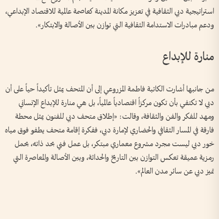
استراتيجية دبي الثقافية في تعزيز مكانة المدينة كعاصمة عالمية للاقتصاد الإبداعي،
ودعم مبادرات الاستدامة الثقافية التي توازن بين الأصالة والابتكار».
منارة للإبداع
من جانبها أشارت الكاتبة فاطمة المزروعي إلى أن المتحف يمثل تأكيداً حياً على أن
دبي لا تكتفي بأن تكون مركزاً اقتصادياً عالمياً، بل هي منارة للإبداع الإنساني
ومهد للفكر والفن والثقافة، وقالت: «إطلاق متحف دبي للفنون يمثل محطة
فارقة في المسار الثقافي والحضاري لإمارة دبي، ففكرة إقامة متحف يطفو فوق مياه
خور دبي ليست مجرد مشروع معماري مبتكر، بل عمل فني بحد ذاته، يحمل
رمزية عميقة تعكس التوازن بين التاريخ والحداثة، وبين الأصالة والمعاصرة التي
تميز دبي عن سائر مدن العالم».