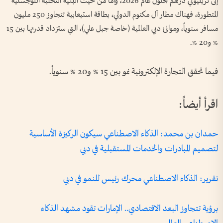
إلى تريليوني درهم بحلول عام 2026، وأما من حيث البنية التحتية اللوجستية
المتطورة، فهناك مطار آل مكتوم الدولي، بطاقة استيعابية تتجاوز 250 مليون
مسافر سنوياً، وموانئ دبي العالمية (خاصة جبل علي)، التي ستزداد قدرتها بين 15
% و20 %.
فيما تحقق التجارة الإلكترونية نمو بين 15 % و20 % سنوياً.
اقرأ أيضاً:
حمدان بن محمد: الذكاء الاصطناعي سيكون الركيزة الأساسية
لتصميم المبادرات والخدمات المستقبلية في دبي
تقرير: الذكاء الاصطناعي محرك رئيس للنمو في دبي
برؤية تتجاوز البعد الاقتصادي.. الإمارات تقود مشهد الذكاء