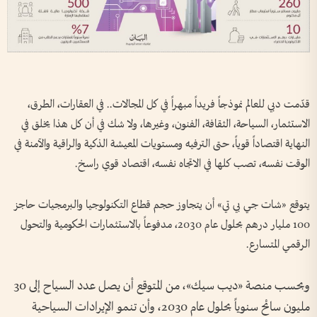
قدّمت دبي للعالم نموذجاً فريداً مبهراً في كل المجالات.. في العقارات، الطرق،
الاستثمار، السياحة، الثقافة، الفنون، وغيرها، ولا شك في أن كل هذا يخلق في
النهاية اقتصاداً قوياً، حتى الترفيه ومستويات المعيشة الذكية والراقية والآمنة في
الوقت نفسه، تصب كلها في الاتجاه نفسه، اقتصاد قوي راسخ.
يتوقع «شات جي بي تي» أن يتجاوز حجم قطاع التكنولوجيا والبرمجيات حاجز
100 مليار درهم بحلول عام 2030، مدفوعاً بالاستثمارات الحكومية والتحول
الرقمي المتسارع.
وبحسب منصة «ديب سيك»، من المتوقع أن يصل عدد السياح إلى 30
مليون سائح سنوياً بحلول عام 2030، وأن تنمو الإيرادات السياحية