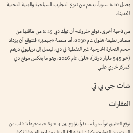
بمعدل 10 % سنوياً، بدعم من تنوع التجارب السياحية والبنية التحتية
الحديثة.
من ناحية أخرى، توقع «غروك» أن تولّد دبي 25 % من طاقتها من
مصادر نظيفة بحلول عام 2030، أما منصة «جيمني» فتتوقع أن يزداد
حجم التجارة الخارجية غير النفطية في دبي، ليصل إلى تريليوني درهم
(نحو 545 مليار دولار)، بحلول عام 2026، وهو ما يعكس موقع دبي
كمركز تجاري عالمي.
شات جي بي تي
العقارات
توقع التطبيق نمواً سنوياً مستقراً يتراوح بين 4 % و6 %، مدفوعاً بالطلب من
المستثمرين الدوليين، وكذلك ارتفاع الإقبال على مشاريع المعيشة الذكية