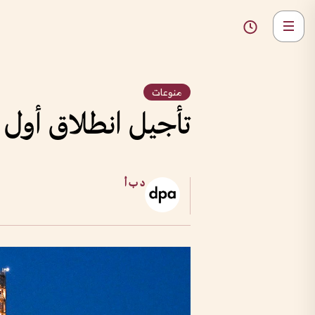
منوعات
تأجيل انطلاق أول 
د ب أ