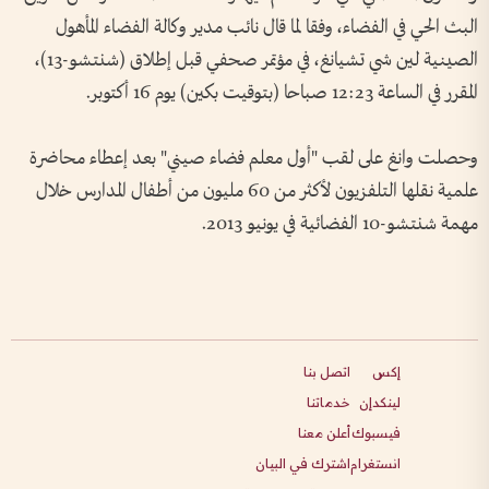
البث الحي في الفضاء، وفقا لما قال نائب مدير وكالة الفضاء المأهول
الصينية لين شي تشيانغ، في مؤتمر صحفي قبل إطلاق (شنتشو-13)،
المقرر في الساعة 12:23 صباحا (بتوقيت بكين) يوم 16 أكتوبر.
وحصلت وانغ على لقب "أول معلم فضاء صيني" بعد إعطاء محاضرة
علمية نقلها التلفزيون لأكثر من 60 مليون من أطفال المدارس خلال
مهمة شنتشو-10 الفضائية في يونيو 2013.
إكس
اتصل بنا
لينكدإن
خدماتنا
فيسبوك
أعلن معنا
انستغرام
اشترك في البيان