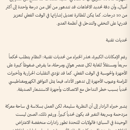
أميال، وأن دقة تحديد الاتجاهات قد تتدهور من أقل من درجة واحدة إلى أكثر
من 10 درجات. كما يمكن للطائرة تعديل إشاراتها في الوقت الفعلي لتعزيز
قدرتها على التخفي والتدخل في أنظمة العدو.
تحديات تقنية
رغم الإمكانات الكبيرة، يحذر الخبراء من تحديات تقنية: النظام يتطلب تحكماً
سريعاً ومستقلاً للغاية لكل عنصر هوائي ومرحلة، ما يفرض ضغوطاً كبيرة على
الأجهزة والحوسبة في الوقت الفعلي. كما قد تؤدي التقلبات الحرارية وتأخيرات
المزامنة وعيوب الأجهزة إلى تدهور الأداء، فيما يمثل التوافق الكهرومغناطيسي
تحدياً بسبب خطر التداخل مع الاتصالات وأجهزة الاستشعار الصديقة.
يشير خبراء الرادار إلى أن النظرية سليمة، لكن العمل بسلاسة في ساحة معركة
مزدحمة وسريعة التغير قد يكون تحدياً كبيراً. ورغم ذلك، الصين ليست
الوحيدة في السباق؛ فالولايات المتحدة تطور رادارات منخفضة الاعتراض