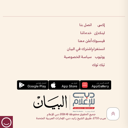
إكس
اتصل بنا
لينكدإن
خدماتنا
فيسبوك
أعلن معنا
انستغرام
اشترك في البيان
يوتيوب
سياسة الخصوصية
تيك توك
جميع الحقوق محفوظة ©
2026
دبي للإعلام
ص.ب 2710، طريق الشيخ زايد، دبي، الإمارات العربية المتحدة