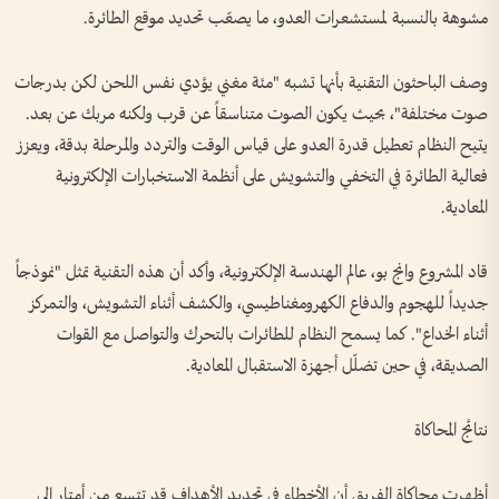
مشوهة بالنسبة لمستشعرات العدو، ما يصعّب تحديد موقع الطائرة.
وصف الباحثون التقنية بأنها تشبه "مئة مغني يؤدي نفس اللحن لكن بدرجات
صوت مختلفة"، بحيث يكون الصوت متناسقاً عن قرب ولكنه مربك عن بعد.
يتيح النظام تعطيل قدرة العدو على قياس الوقت والتردد والمرحلة بدقة، ويعزز
فعالية الطائرة في التخفي والتشويش على أنظمة الاستخبارات الإلكترونية
المعادية.
قاد المشروع وانج بو، عالم الهندسة الإلكترونية، وأكد أن هذه التقنية تمثل "نموذجاً
جديداً للهجوم والدفاع الكهرومغناطيسي، والكشف أثناء التشويش، والتمركز
أثناء الخداع". كما يسمح النظام للطائرات بالتحرك والتواصل مع القوات
الصديقة، في حين تضلّل أجهزة الاستقبال المعادية.
نتائج المحاكاة
أظهرت محاكاة الفريق أن الأخطاء في تحديد الأهداف قد تتسع من أمتار إلى