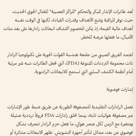
تُعد طائرات الإنذار المبكر والتحكم "المراكز العصبية" للقتال الجوي الحديث،
حيث توفر المراقبة وتتبع الأهداف وقدرات القيادة، لكنها في الوقت نفسه
أهداف عالية القيمة، إذ يمكن للخصوم اكتشاف انبعاثات رادارها على بعد مئات
الأميال، ما يجعلها عرضة للخطر.
اعتمد الفريق الصيني من جامعة هندسة القوات الجوية على تكنولوجيا الرادار
ذات مجموعة الترددات المتنوعة (FDA)، التي تجعل الطائرات شبه غير مرئية
أمام أنظمة الكشف السلبي التي تستمع للانبعاثات الراديوية.
إشارات فوضوية
تعمل الرادارات التقليدية للمصفوفة الطورية عن طريق ضبط طور الإشارات
عبر مصفوفة هوائيات ثابتة، بينما تخلق رادارات FDA فروقاً ترددية ضئيلة
ومتغيرة مع الزمن لكل عنصر هوائي، ما يجعل حزم الرادار تتصرف بشكل
فوضوي عن بعد، مماثل لتأثير أجهزة التشويش. تظهر الانبعاثات متناثرة أو