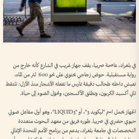
في بلغراد، عاصمة صربيا، يقف جهاز غريب في الشارع كأنه خارج من
رواية مستقبلية. حوض زجاجي يحتوي على نحو 600 لتر من الماء،
تعيش داخله طحالب دقيقة تمارس ما تفعله الأشجار منذ الأزل: تلتقط
ثاني أكسيد الكربون، وتطلق الأكسجين، وتحوّل الضوء إلى حياة.
الجهاز يحمل اسم "ليكويد 3"، أو "LIQUID3"، وهو أول مفاعل ضوئي
حيوي حضري في صربيا. طوره فريق من معهد البحوث متعددة
التخصصات في جامعة بلغراد، بدعم من برنامج الأمم المتحدة الإنمائي