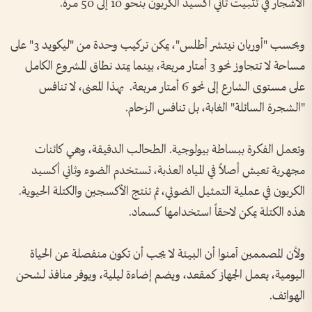
الأشجار في تثبيت ثاني أكسيد الكربون بنحو 10 إلى 50 مرة.
وبحسب "أوربان نيتشر أطلس"، يمكن تركيب وحدة من "ليكويد 3" على
مساحة لا تتجاوز نحو 3 أمتار مربعة، بينما يمتد نطاق المشروع الكامل
على مستوى الشارع إلى نحو 6 أمتار مربعة. بهذا المعنى، لا تنافس
"الشجرة السائلة" الغابة، بل تنافس الزحام.
وتعمل الفكرة ببساطة بيولوجية. الطحالب الدقيقة، وهي كائنات
مجهرية تعيش أصلاً في المياه العذبة، تستخدم الضوء وثاني أكسيد
الكربون في عملية التمثيل الضوئي، ثم تنتج الأكسجين والكتلة الحيوية.
هذه الكتلة يمكن لاحقاً استخدامها كسماد.
ولأن المصممين آمنوا أن البيئة لا يجب أن تكون منفصلة عن الحياة
اليومية، يعمل الجهاز كمقعد، ويضم إضاءة ليلية، ويوفر منافذ لشحن
الهواتف.