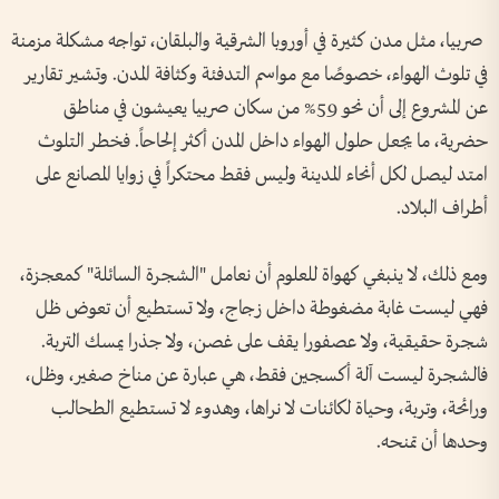
صربيا، مثل مدن كثيرة في أوروبا الشرقية والبلقان، تواجه مشكلة مزمنة
في تلوث الهواء، خصوصًا مع مواسم التدفئة وكثافة المدن. وتشير تقارير
عن المشروع إلى أن نحو 59% من سكان صربيا يعيشون في مناطق
حضرية، ما يجعل حلول الهواء داخل المدن أكثر إلحاحاً. فخطر التلوث
امتد ليصل لكل أنحاء المدينة وليس فقط محتكراً في زوايا المصانع على
أطراف البلاد.
ومع ذلك، لا ينبغي كهواة للعلوم أن نعامل "الشجرة السائلة" كمعجزة،
فهي ليست غابة مضغوطة داخل زجاج، ولا تستطيع أن تعوض ظل
شجرة حقيقية، ولا عصفورا يقف على غصن، ولا جذرا يمسك التربة.
فالشجرة ليست آلة أكسجين فقط، هي عبارة عن مناخ صغير، وظل،
ورائحة، وتربة، وحياة لكائنات لا نراها، وهدوء لا تستطيع الطحالب
وحدها أن تمنحه.