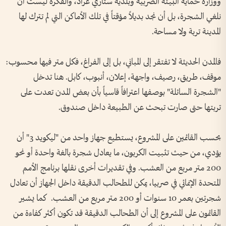
ووزارة حماية البيئة الصربية وبلدية ستاري غراد، والفكرة ليست أن
نلغي الشجرة، بل أن نجد بديلاً مؤقتاً في تلك الأماكن التي لم تترك لها
المدينة تربة ولا مساحة.
فالمدن الحديثة لا تفتقر إلى المباني، بل إلى الفراغ، فكل متر فيها محسوب:
موقف، طريق، رصيف، واجهة، إعلان، أنبوب، كابل. هنا تدخل
"الشجرة السائلة" بوصفها اعترافاً قاسياً بأن بعض المدن تعدت على
تربتها حتى صارت تبحث عن الطبيعة داخل صندوق.
بحسب القائمين على المشروع، يستطيع جهاز واحد من "ليكويد 3" أن
يؤدي، من حيث تثبيت الكربون، ما يعادل شجرة بالغة واحدة أو نحو
200 متر مربع من العشب. وفي تقديرات أخرى نقلها برنامج الأمم
المتحدة الإنمائي في صربيا، يمكن للطحالب الدقيقة داخل الجهاز أن تعادل
شجرتين بعمر 10 سنوات أو 200 متر مربع من العشب. كما يشير
القائمون على المشروع إلى أن الطحالب الدقيقة قد تكون أكثر كفاءة من