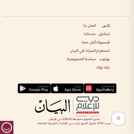
إكس
اتصل بنا
لينكدإن
خدماتنا
فيسبوك
أعلن معنا
انستغرام
اشترك في البيان
يوتيوب
سياسة الخصوصية
تيك توك
جميع الحقوق محفوظة ©
2026
دبي للإعلام
ص.ب 2710، طريق الشيخ زايد، دبي، الإمارات العربية المتحدة