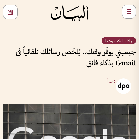
رادار التكنولوجيا
جيميني يوفّر وقتك.. يُلخّص رسائلك تلقائياً في
Gmail بذكاء فائق
د ب أ