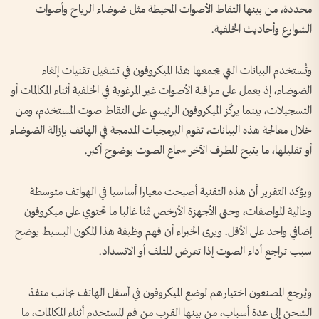
محددة، من بينها التقاط الأصوات المحيطة مثل ضوضاء الرياح وأصوات
الشوارع وأحاديث الخلفية.
وتُستخدم البيانات التي يجمعها هذا الميكروفون في تشغيل تقنيات إلغاء
الضوضاء، إذ يعمل على مراقبة الأصوات غير المرغوبة في الخلفية أثناء المكالمات أو
التسجيلات، بينما يركّز الميكروفون الرئيسي على التقاط صوت المستخدم، ومن
خلال معالجة هذه البيانات، تقوم البرمجيات المدمجة في الهاتف بإزالة الضوضاء
أو تقليلها، ما يتيح للطرف الآخر سماع الصوت بوضوح أكبر.
ويؤكد التقرير أن هذه التقنية أصبحت معيارا أساسيا في الهواتف متوسطة
وعالية المواصفات، وحتى الأجهزة الأرخص ثمنا غالبا ما تحتوي على ميكروفون
إضافي واحد على الأقل. ويرى الخبراء أن فهم وظيفة هذا المكون البسيط يوضح
سبب تراجع أداء الصوت إذا تعرض للتلف أو الانسداد.
ويُرجع المصنعون اختيارهم لوضع الميكروفون في أسفل الهاتف بجانب منفذ
الشحن إلى عدة أسباب، من بينها القرب من فم المستخدم أثناء المكالمات، ما