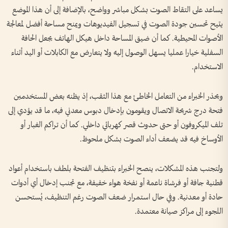
يساعد على التقاط الصوت بشكل مباشر وواضح، بالإضافة إلى أن هذا الموضع
يتيح تحسين جودة الصوت في تسجيل الفيديوهات ويمنح مساحة أفضل لمعالجة
الأصوات المحيطية. كما أن ضيق المساحة داخل هيكل الهاتف يجعل الحافة
السفلية خيارا عمليا يسهل الوصول إليه ولا يتعارض مع الكابلات أو اليد أثناء
الاستخدام.
ويحذر الخبراء من التعامل الخاطئ مع هذا الثقب، إذ يظنه بعض المستخدمين
فتحة درج شريحة الاتصال ويقومون بإدخال دبوس معدني فيه، ما قد يؤدي إلى
تلف الميكروفون أو حتى حدوث قصر كهربائي داخلي. كما أن تراكم الغبار أو
الأوساخ فيه قد يضعف أداء الصوت بشكل ملحوظ.
ولتجنب هذه المشكلات، ينصح الخبراء بتنظيف الفتحة بلطف باستخدام أعواد
قطنية جافة أو فرشاة ناعمة أو نفخة هواء خفيفة، مع تجنب إدخال أي أدوات
حادة أو معدنية. وفي حال استمرار ضعف الصوت رغم التنظيف، يُستحسن
اللجوء إلى مراكز صيانة معتمدة.