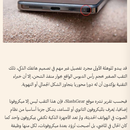
قد يبدو للوهلة الأولى مجرد تفصيل غير مهم في تصميم هاتفك الذكي، ذلك
الثقب الصغير بحجم رأس الدبوس الواقع بجوار منفذ الشحن، إلا أن خبراء
التقنية يؤكدون أن له دورا محوريا يتجاوز الشكل الجمالي أو التهوية.
فبحسب تقرير نشره موقع SlashGear، فإن هذا الثقب ليس إلا ميكروفونا
إضافيا، يُعرف بالميكروفون الثانوي أو المساعد، يشكل جزءا أساسيا من نظام
الصوت في الهواتف الحديثة، ولم تعد الأجهزة الذكية تكتفي بميكروفون واحد كما
كان الحال في الماضي، بل أصبحت تُزوّد بعدة ميكروفونات، لكل منها وظيفة