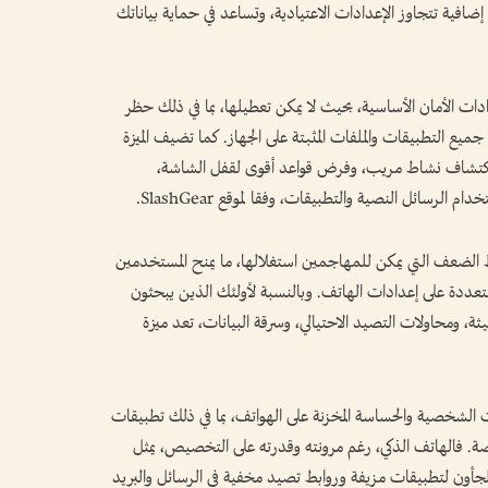
افية تتجاوز الإعدادات الاعتيادية، وتساعد في حماية بياناتك
ات الأمان الأساسية، بحيث لا يمكن تعطيلها، بما في ذلك حظر
ع التطبيقات والملفات المثبتة على الجهاز. كما تضيف الميزة
د اكتشاف نشاط مريب، وفرض قواعد أقوى لقفل الشاشة،
 الرسائل النصية والتطبيقات، وفقا لموقع SlashGear.
الضعف التي يمكن للمهاجمين استغلالها، ما يمنح المستخدمين
تعددة على إعدادات الهاتف. وبالنسبة لأولئك الذين يبحثون
، ومحاولات التصيد الاحتيالي، وسرقة البيانات، تعد ميزة
 الشخصية والحساسة المخزنة على الهواتف، بما في ذلك تطبيقات
صة. فالهاتف الذكي، رغم مرونته وقدرته على التخصيص، يمثل
لجأون لتطبيقات مزيفة وروابط تصيد مخفية في الرسائل والبريد