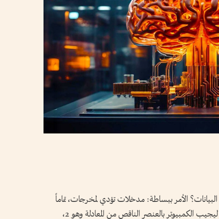
لبيانات؟ الأمر ببساطة: مدخلات تؤدي لمخرجات، تماماً
مثل عملية حسابية، كأن يُدخل الإنسان 1+1، ليجيب الكمبيوتر بالعنصر الناقص من المعادلة وهو 2،