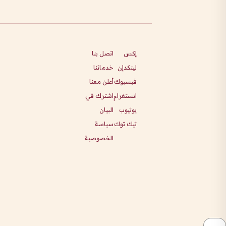
إكس
اتصل بنا
لينكدإن
خدماتنا
فيسبوك
أعلن معنا
انستغرام
اشترك في
يوتيوب
البيان
تيك توك
سياسة
الخصوصية