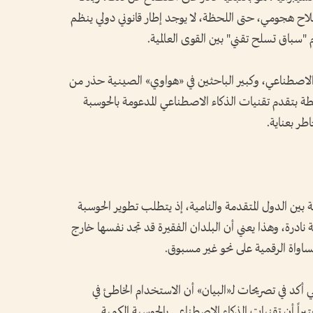
ح هجومي، حتى اللحظة، لا يوجد إطار قانوني دولي ينظم
"سباق تسلح تقني" بين القوى العالمية.
اء الاصطناعي، وكبير الباحثين في «هواوي» الصينية حذر من
تبطة بتقدم تقنيات الذكاء الاصطناعي المدعومة بالحوسبة
طر بعناية.
بين الدول المتقدمة والنامية، إذ يتطلب تطوير الحوسبة
 نادرة، وهذا يعني أن البلدان الفقيرة قد تجد نفسها خارج
مساواة الرقمية على نحو غير مسبوق.
د في تصريحات لـ«البيان» أن الاستخدام الخاطئ في
تبراً أن تقنيات الذكاء الاصطناعي بالحوسبة الكمية