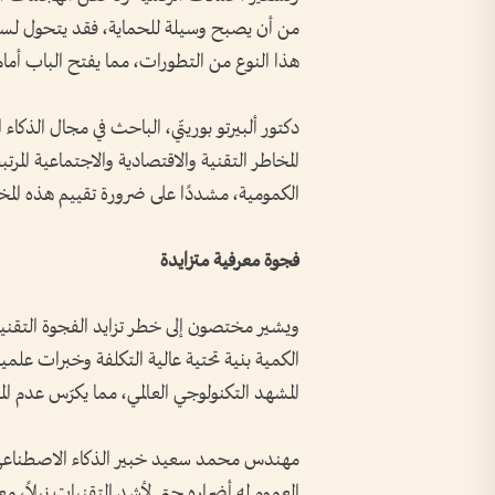
من أن يصبح وسيلة للحماية، فقد يتحول لسلا
هذا النوع من التطورات، مما يفتح الباب أمام 
دكتور ألبيرتو بوريتّي، الباحث في مجال الذك
المخاطر التقنية والاقتصادية والاجتماعية المر
الكمومية، مشددًا على ضرورة تقييم هذه المخا
فجوة معرفية متزايدة
ويشير مختصون إلى خطر تزايد الفجوة التقنية 
الكمية بنية تحتية عالية التكلفة وخبرات علمية
المشهد التكنولوجي العالمي، مما يكرّس عدم ال
مهندس محمد سعيد خبير الذكاء الاصطناعي أك
العموم له أضراره حتى لأشد التقنيات نبلاً، مع