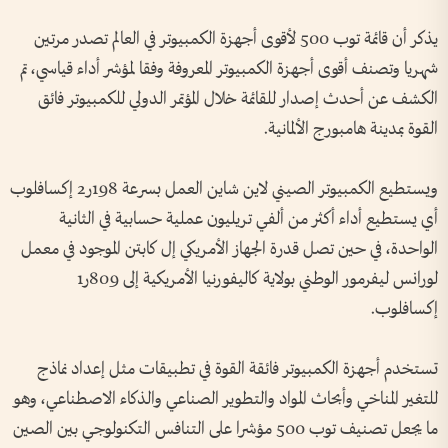
يذكر أن قائمة توب 500 لأقوى أجهزة الكمبيوتر في العالم تصدر مرتين
شهريا وتصنف أقوى أجهزة الكمبيوتر المعروفة وفقا لمؤشر أداء قياسي، تم
الكشف عن أحدث إصدار للقائمة خلال المؤتمر الدولي للكمبيوتر فائق
القوة بمدينة هامبورج الألمانية.
ويستطيع الكمبيوتر الصيني لاين شاين العمل بسرعة 198ر2 إكسافلوب
أي يستطيع أداء أكثر من ألفي تريليون عملية حسابية في الثانية
الواحدة، في حين تصل قدرة الجهاز الأمريكي إل كابتن الموجود في معمل
لورانس ليفرمور الوطني بولاية كاليفورنيا الأمريكية إلى 809ر1
إكسافلوب.
تستخدم أجهزة الكمبيوتر فائقة القوة في تطبيقات مثل إعداد نماذج
للتغير المناخي وأبحاث المواد والتطوير الصناعي والذكاء الاصطناعي، وهو
ما يجعل تصنيف توب 500 مؤشرا على التنافس التكنولوجي بين الصين