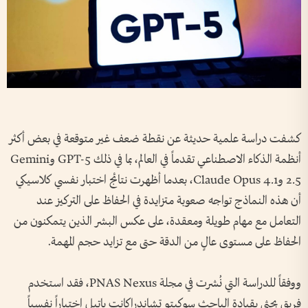
كشفت دراسة علمية حديثة عن نقطة ضعف غير متوقعة في بعض أكثر
أنظمة الذكاء الاصطناعي تقدماً في العالم، بما في ذلك GPT-5 وGemini
2.5 وClaude Opus 4.1، بعدما أظهرت نتائج اختبار نفسي كلاسيكي
أن هذه النماذج تواجه صعوبة متزايدة في الحفاظ على التركيز عند
التعامل مع مهام طويلة ومعقدة، على عكس البشر الذين يتمكنون من
الحفاظ على مستوى عالٍ من الدقة حتى مع تزايد حجم المهمة.
ووفقاً للدراسة التي نُشرت في مجلة PNAS Nexus، فقد استخدم
فريق بحثي بقيادة الباحث سوكيتو تشاندراكانت باتيل اختباراً نفسياً