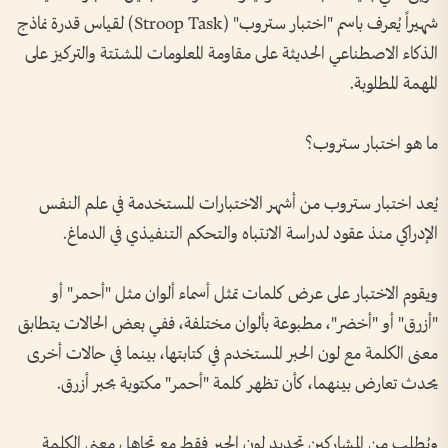
شهيراً يُعرف باسم "اختبار ستروب" (Stroop Task) لقياس قدرة نماذج
الذكاء الاصطناعي الحديثة على مقاومة المعلومات المشتتة والتركيز على
المهمة المطلوبة.
ما هو اختبار ستروب؟
يُعد اختبار ستروب من أشهر الاختبارات المستخدمة في علم النفس
الإدراكي منذ عقود لدراسة الانتباه والتحكم التنفيذي في الدماغ.
ويقوم الاختبار على عرض كلمات تمثل أسماء ألوان مثل "أحمر" أو
"أزرق" أو "أخضر"، مطبوعة بألوان مختلفة، ففي بعض الحالات يتطابق
معنى الكلمة مع لون الحبر المستخدم في كتابتها، بينما في حالات أخرى
يحدث تعارض بينهما، كأن تظهر كلمة "أحمر" مكتوبة بحبر أزرق.
ويُطلب من المشاركين تحديد لون الحبر فقط مع تجاهل معنى الكلمة