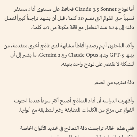
أما نموذج Claude 3.5 Sonnet فحافظ على مستوى أداء مستقر
نسبياً حتى القوائم التي تضم 20 كلمة، قبل أن يشهد تراجعاً كبيراً لتصل
دقته إلى 24% عند التعامل مع قائمة مكونة من 40 كلمة.
وأكد الباحثون أنهم رصدوا أنماطاً مشابهة لدى نماذج أخرى متقدمة، من
بينها GPT-5 وClaude Opus 4.1 وGemini 2.5، ما يشير إلى أن
المشكلة لا تقتصر على نموذج واحد بعينه.
دقة تقترب من الصفر
وأظهرت الدراسة أن أداء النماذج أصبح أكثر سوءاً عندما احتوت
القوائم على مزيج من الكلمات المتطابقة وغير المتطابقة مع ألوانها.
ففي هذه الحالة، تراجعت دقة النماذج في تحديد الألوان الخاصة