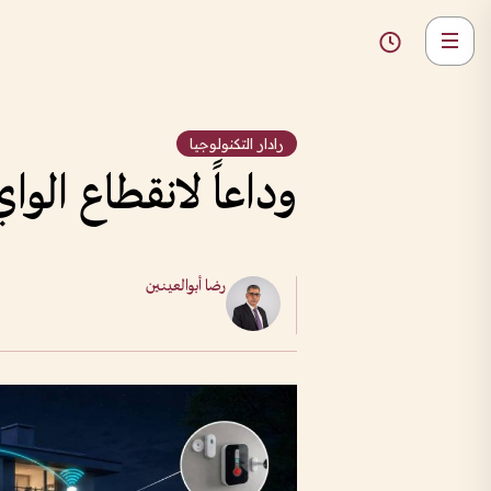
رادار التكنولوجيا
وداعاً لانقطاع الواي فاي.. Wi-Fi 8 ثورة جديد
رضا أبوالعينين