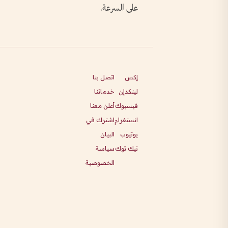
على السرعة.
إكس
اتصل بنا
لينكدإن
خدماتنا
فيسبوك
أعلن معنا
انستغرام
اشترك في
يوتيوب
البيان
تيك توك
سياسة
الخصوصية