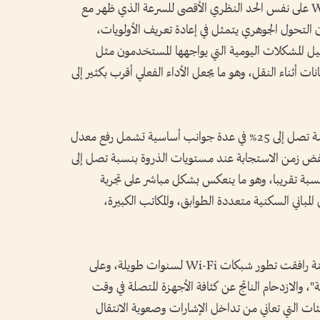
وبحسب موقع slashgear، سيحافظ Wi-Fi 8 على نفس الحد النظري الأقصى للسرعة الذي ظهر مع
لثانية، إلا أن التحول الجوهري يتمثل في إعادة تعريف الأولويات،
يل المشكلات اليومية التي يواجهها المستخدمون مثل
نات أثناء النقل، وهو ما يجعل الأداء الفعلي أقرب بكثير إلى
ويهدف Wi-Fi 8 إلى تحقيق تحسينات ملموسة تصل إلى 25% في عدة جوانب أساسية تشمل رفع معدل
خفض زمن الاستجابة عند مستويات الذروة بنسبة تصل إلى
لنسبة تقريبا، وهو ما ينعكس بشكل مباشر على تجربة
المباني السكنية متعددة الطوابق، والمكاتب الكبيرة،
ويركز المعيار الجديد على معالجة مشكلات مزمنة رافقت تطور شبكات Wi-Fi لسنوات طويلة، وعلى
ة"، والازدحام الناتج عن كثافة الأجهزة المتصلة في وقت
ات التي تعاني من تداخل الإشارات وصعوبة الانتقال