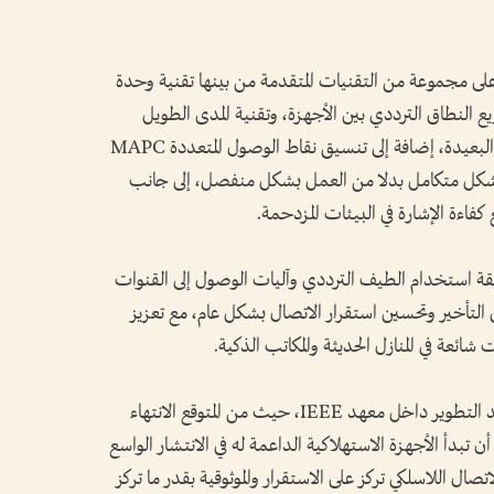
تحقيق هذه الأهداف، سيعتمد Wi-Fi 8 على مجموعة من التقنيات المتقدمة من بينها تقنية وحدة
لى تحسين توزيع النطاق الترددي بين الأجهزة، وتقنية المدى الطويل
المحسن ELR لتعزيز قوة الإشارة في المسافات البعيدة، إضافة إلى تنسيق نقاط الوصول المتعددة MAPC
شكل متكامل بدلا من العمل بشكل منفصل، إلى جانب
ة استخدام الطيف الترددي وآليات الوصول إلى القنوات
يل التأخير وتحسين استقرار الاتصال بشكل عام، مع تعزيز
ويأتي Wi-Fi 8 في وقت لا تزال فيه التقنية قيد التطوير داخل معهد IEEE، حيث من المتوقع الانتهاء
 المعيار رسميا بحلول عام 2027، على أن تبدأ الأجهزة الاستهلاكية الداعمة له في الانتشار الواسع
دة من الاتصال اللاسلكي تركز على الاستقرار والموثوقية بقدر ما تركز