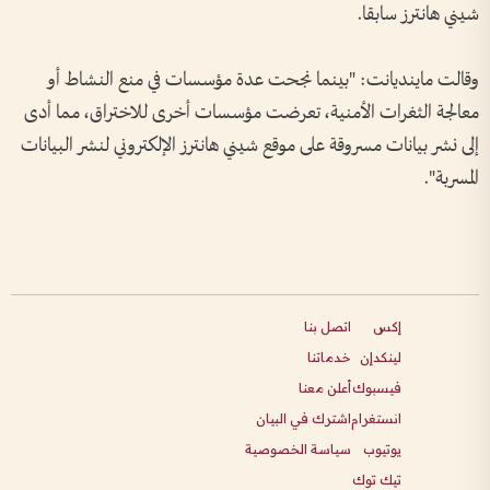
شيني هانترز سابقا.
وقالت ماينديانت: "بينما نجحت عدة مؤسسات في منع النشاط أو
معالجة الثغرات الأمنية، تعرضت مؤسسات أخرى للاختراق، مما أدى
إلى نشر بيانات مسروقة على موقع شيني هانترز الإلكتروني لنشر البيانات
المسربة".
إكس
اتصل بنا
لينكدإن
خدماتنا
فيسبوك
أعلن معنا
انستغرام
اشترك في البيان
يوتيوب
سياسة الخصوصية
تيك توك