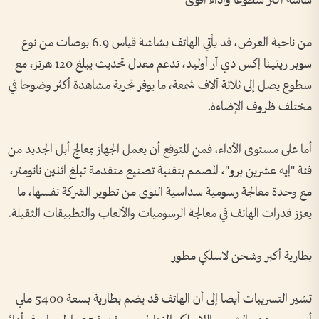
شاشة أكثر سطوعا وأداء أقوى
من ناحية العرض، قد يأتي الهاتف بشاشة قياس 6.9 بوصات من نوع
سوبر ريتينا إكس دي آر أوليد، تدعم معدل تحديث يبلغ 120 هرتز، مع
سطوع يصل إلى ثلاثة آلاف شمعة، ما يوفر تجربة مشاهدة أكثر وضوحا في
مختلف ظروف الإضاءة.
أما على مستوى الأداء، فمن المتوقع أن يعمل الجهاز بمعالج أبل الجديد من
فئة "إيه عشرين برو"، المصمم بتقنية تصنيع متقدمة تبلغ اثنين نانومتر،
مع وحدة معالجة رسومية سداسية النوى من تطوير الشركة نفسها، ما
يعزز قدرات الهاتف في معالجة الرسوميات والألعاب والتطبيقات الثقيلة.
بطارية أكبر وشحن لاسلكي مطور
تشير التسريبات أيضا إلى أن الهاتف قد يضم بطارية بسعة 5400 ملي