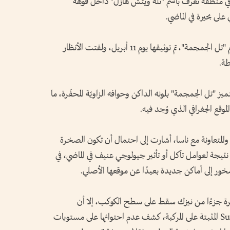
ي منطقة تُعرف باسم "تلة ويتش هازل" داخل فوهة
لى بحيرة في الماضي.
الصخرة الغريبة التي أطلق عليها الباحثون اسم "تل الجمجمة"، تم توثيقها يوم 11 أبريل، ولفتت الأنظار
طة.
يز "تل الجمجمة" بلونه الداكن وحوافه الزاويّة المحفّرة، ما
وقع الجغرافي الذي وُجد فيه.
والمتعاونة مع ناسا، أشارت إلى احتمال أن تكون الصخرة
جة لعوامل تآكل أو تأثير جيولوجي عنيف في الماضي، في
خور إلى أماكن جديدة بعيدًا عن موقعها الأصلي.
رة جزءًا من نيزك سقط على سطح الكوكب، إلا أن
التحليل الكيميائي الذي أجرته أداة SuperCam المثبتة على المركبة، كشف عدم احتوائها على مستويات