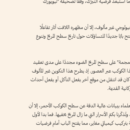
، ما استبعد فرضية النيزك، وفقا لصحيفة "نيويورك
وجي غير مألوف، إلا أن مظهره اللافت أثار تفاعلًا
فتح بابًا جديدًا للتساؤلات حول تاريخ سطح المريخ وتنوع
جمجمة" على سطح المريخ الضوء مجددًا على مدى تعقيد
 الكوكب عبر العصور. إذ يطرح هذا التكوين غير المألوف
كان قد انتقل من موقع آخر بفعل التآكل أو بفعل أحداث
نية القديمة.
ماء ببيانات عالية الدقة عن سطح الكوكب الأحمر، إلا أن
ّرنا بكمّ الأسرار التي ما زال المريخ يخفيها. فما بدا لأول
ة بتركيب كيميائي مغاير، مما يفتح الباب أمام فرضيات