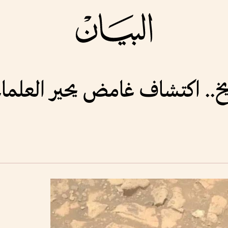
خ.. اكتشاف غامض يحير العلماء