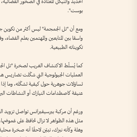
الحديد والنيكل المعتادة في الصخور الفضائية
بوست".
ومع أن "تل الجمجمة" ليس أكثر من تكوين جيول
واسعًا بين المتابعين والمهتمين بعلم الفضاء، و
تكويناته الطبيعية.
كما يُسلّط الاكتشاف الغريب لصخرة "تل ال
العمليات الجيولوجية التي شكّلت تضاريس هذا
تساؤلات جوهرية حول كيفية تشكّله، وما إذا 
عنيفة كاصطدامات النيازك أو النشاطات البركا
ورغم أن مركبة بيرسيفيرانس تواصل تزويد العل
مثل هذه الظواهر لا تزال تحافظ على غموضها، وتُذك
وهلة وكأنه نيزك، تبيّن لاحقًا أنه صخرة محلي