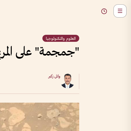
العلوم والتكنولوجيا
"جمجمة" على المري
وائل زكير