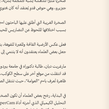
صخريًا مثيرًا للدهشة يشبه جمجمة بشرية، ف
جيزيرو، وهي حوض قديم يُعتقد أنه كان يحتوي ع
بسبب اختلافها الملحوظ عن التضاريس المحي
فعلى عكس الأرضية الفاتحة والمغبرة للفوهة، يتم
جعل بعض العلماء يعتقدون أنه لا ينتمي إلى الم
مارغريت ديان، طالبة دكتوراه في جامعة بيردو 
قد انتقلت من موقع آخر على سطح الكوكب، نتي
ظاهرة تُعرف باسم "العوامة"، حيث تنتقل الص
في البداية، رجّح بعض العلماء أن تكون الصخ