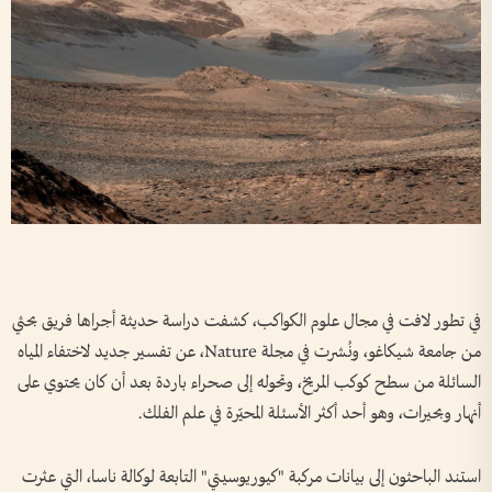
في تطور لافت في مجال علوم الكواكب، كشفت دراسة حديثة أجراها فريق بحثي
من جامعة شيكاغو، ونُشرت في مجلة Nature، عن تفسير جديد لاختفاء المياه
السائلة من سطح كوكب المريخ، وتحوله إلى صحراء باردة بعد أن كان يحتوي على
أنهار وبحيرات، وهو أحد أكثر الأسئلة المحيّرة في علم الفلك.
استند الباحثون إلى بيانات مركبة "كيوريوسيتي" التابعة لوكالة ناسا، التي عثرت