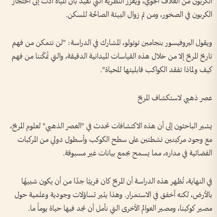
الكربون من الغلاف الجوي، ويُعزز النظرية التي تفيد بأن المياه أدت إلى احتجاز
الكربون في الصخور، ومن ثم زوال البيئة الصالحة للسكن.
ويقول البروفيسور بنجامين توتولو، المشارك في الدراسة: "لن نتمكن من فهم
تاريخ المريخ إلا من خلال هذه القياسات الميدانية الدقيقة، والتي تُمكّننا من فهم
كيف ولماذا تفقد الكواكب قابليتها للحياة".
عصر ذهبي لاستكشاف المريخ
يشير الباحثون إلى أن هذه الاكتشافات تحدث في "العصر الذهبي" لعلوم المريخ،
مع وجود مركبتين نشطتين على سطح الكوكب وأسطول دولي من المركبات
الفضائية في مداره، مما يسمح بجمع بيانات غير مسبوقة.
في النهاية، تُظهر هذه الدراسة أن المريخ كان قريبًا جدًا من أن يكون شبيهًا
بالأرض، لكنه أخفق في الاستمرار. وهذا يثير تساؤلات وجودية وعلمية حول
مصير كوكبنا، ومصير العوالم الأخرى التي نأمل أن نجد فيها حياة يوماً ما.