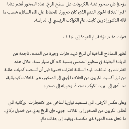
مؤخرًا على صخور غنية بالكربونات على سطح المريخ. هذه الصخور تُعتبر بمثابة
"قبر" لغلافه الجوي القديم الذي كان ضروريًا للحفاظ على الماء السائل، بحسب ما
قاله الدكتور إدوين كايت، عالم الكواكب الرئيسي في الدراسة.
فترات دفء مؤقتة.. ثم العودة إلى الجفاف
تُظهر النماذج المناخية أن المريخ شهد فترات وجيزة من الدفء، ناجمة عن
الزيادة البطيئة في سطوع الشمس بنسبة 8% كل مليار سنة. خلال هذه
الفترات، ربما تدفقت المياه السائلة لفترات قصيرة قبل أن تُسحب كميات هائلة
من ثاني أكسيد الكربون من الغلاف الجوي إلى الصخور، عبر تفاعلات كيميائية،
مما أدى إلى تبريد الكوكب مجددًا وتحويله إلى صحراء.
وعلى عكس الأرض، التي تستعيد توازنها المناخي عبر الانفجارات البركانية التي
تُطلق الكربون من الصخور إلى الغلاف الجوي، فإن المريخ يعاني من خمول بركاني،
ما يجعل هذه الدورة غير مكتملة، ويقود إلى جفاف دائم.