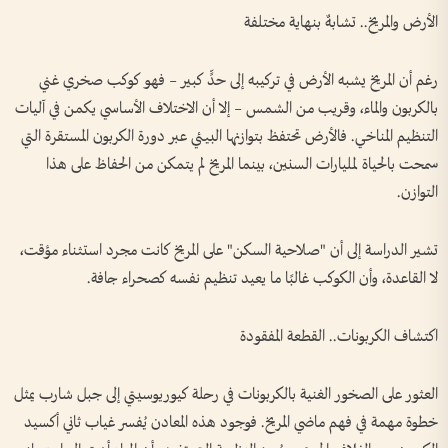
الأرض والمريخ.. تشابهٌ بنهاية مختلفة
رغم أن المريخ يشبه الأرض في تركيبه إلى حدٍّ كبير – فهو كوكب صخري غني
بالكربون والماء، وقريب من الشمس – إلا أن الاختلاف الأساسي يكمن في آليات
التنظيم المناخي. فالأرض تحتفظ بتوازنها البيئي عبر دورة الكربون المستقرة التي
سمحت بالحياة لمليارات السنين، بينما المريخ لم يتمكن من الحفاظ على هذا
التوازن.
تشير الدراسة إلى أن "صلاحية السكن" على المريخ كانت مجرد استثناء مؤقت،
لا القاعدة، وأن الكوكب غالبًا ما يعيد تنظيم نفسه كصحراء جافة.
اكتشاف الكربونات.. القطعة المفقودة
العثور على الصخور الغنية بالكربونات في رحلة كيوريوسيتي إلى جبل شارب يمثل
خطوة مهمة في فهم ماضي المريخ. فوجود هذه المعادن يُفسر غياب ثاني أكسيد