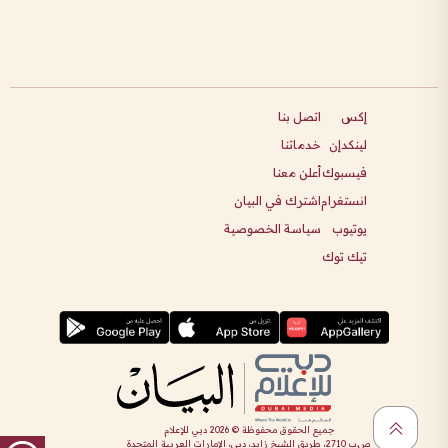
إكس
اتصل بنا
لينكدإن
خدماتنا
فيسبوك
أعلن معنا
انستغرام
اشترك في البيان
يوتيوب
سياسة الخصوصية
تيك توك
جميع الحقوق محفوظة ©
2026
دبي للإعلام
ص.ب 2710، طريق الشيخ زايد، دبي، الإمارات العربية المتحدة