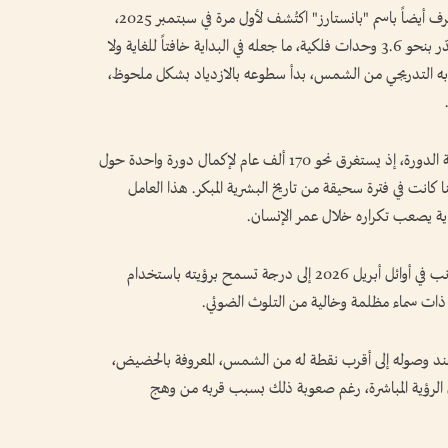
ووفق ما أعلنته جهات فلكية، فإن المذنب الذي يُعرف أيضاً باسم "بانستارز" اكتُشف لأول مرة في سبتمبر 2025،
عندما كان على مسافة بعيدة جداً عن الشمس تُقدّر بنحو 3.6 وحدات فلكية، ما جعله في البداية خافتاً للغاية ولا
به التدريجي من الشمس، بدأ سطوعه بالازدياد بشكل ملحوظ،
ويُصنّف المذنب C/2025 R3 ضمن المذنبات طويلة الدورة، إذ يستغرق نحو 170 ألف عام لإكمال دورة واحدة حول
كانت في فترة سحيقة من تاريخ البشرية المبكر. هذا العامل
غاية يصعب تكراره خلال عمر الإنسان.
وبحسب التقديرات الفلكية، فقد وصل سطوع المذنب في أوائل أبريل 2026 إلى درجة تسمح برؤيته باستخدام
كن ذات سماء مظلمة وخالية من التلوث الضوئي.
 عند وصوله إلى أقرب نقطة له من الشمس، المعروفة بالحضيض،
رؤية المباشرة، رغم صعوبة ذلك بسبب قربه من وهج