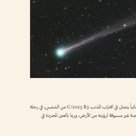
تشهد السماء خلال الأيام المقبلة حدثاً فلكياً استثنائياً يتمثل في اقتراب المذنب C/2025 R3 من الشمس، في رحلة
1 ألف عام، ما يتيح فرصة غير مسبوقة لرؤيته من الأرض، وربما بالعين المجردة في