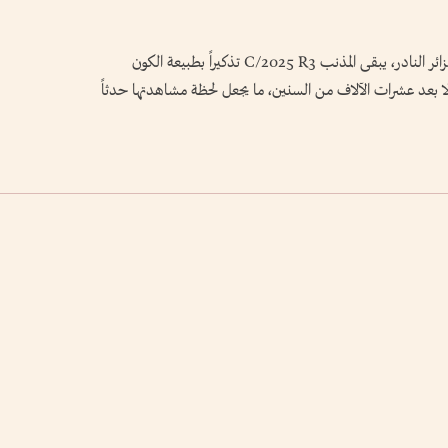
وبينما يستعد هواة الفلك حول العالم لمتابعة هذا الزائر النادر، يبقى المذنب C/2025 R3 تذكيراً بطبيعة الكون
إلا بعد عشرات الآلاف من السنين، ما يجعل لحظة مشاهدتها حدثاً