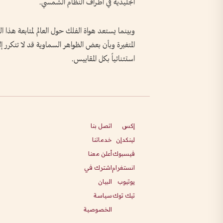
الجليدية في أطراف النظام الشمسي.
المتغيرة وبأن بعض الظواهر السماوية قد لا تتكرر 
استثنائياً بكل المقاييس.
إكس
اتصل بنا
لينكدإن
خدماتنا
فيسبوك
أعلن معنا
انستغرام
اشترك في
يوتيوب
البيان
تيك توك
سياسة
الخصوصية