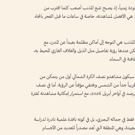
ة زمنياً، إذ يصبح تتبع المذنب أصعب كلما اقترب من
الشمس، ما يجعل الفترة قبل منتصف أبريل 2026 هي الأفضل لمشاهدته، خاصة في ساعات ما قبل الفجر باتجاه
ذنب هي التوجه إلى أماكن مظلمة بعيداً عن المدن، مع
كن عندها رؤية تفاصيل مثل الذيل والغلاف الغازي المحيط به،
فتة في السماء.
 إذ سيكون مشاهدو نصف الكرة الشمالي أول من يتمكن من
ريباً جداً من الشمس ويختفي مؤقتاً عن الرؤية. أما في نصف
الكرة الجنوبي، فمن المتوقع أن تظهر فرصة أفضل للرصد في أواخر أبريل 2026، مع استمرار إمكانية مشاهدته لفترة
قط في جماله البصري، بل في كونه نافذة علمية نادرة لدراسة
عيدة، وهي المنطقة التي تُعد مصدراً للعديد من الأجسام