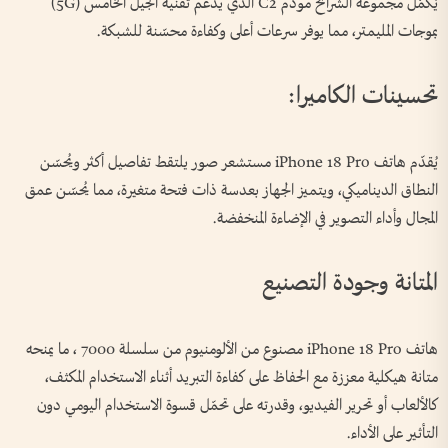
يُكمّل مجموعة الشرائح مودم C2 الذي يدعم تقنية الجيل الخامس (5G)
بموجات المليمتر، مما يوفر سرعات أعلى وكفاءة محسّنة للشبكة.
تحسينات الكاميرا:
يُقدّم هاتف iPhone 18 Pro مستشعر صور يلتقط تفاصيل أكثر ويُحسّن
النطاق الديناميكي، ويتميز الجهاز بعدسة ذات فتحة متغيرة، مما يُحسّن عمق
المجال وأداء التصوير في الإضاءة المنخفضة.
المتانة وجودة التصنيع
هاتف iPhone 18 Pro مصنوع من الألومنيوم من سلسلة 7000 ، ما يمنحه
متانة هيكلية معززة مع الحفاظ على كفاءة التبريد أثناء الاستخدام المكثف،
كالألعاب أو تحرير الفيديو، وقدرته على تحمّل قسوة الاستخدام اليومي دون
التأثير على الأداء.