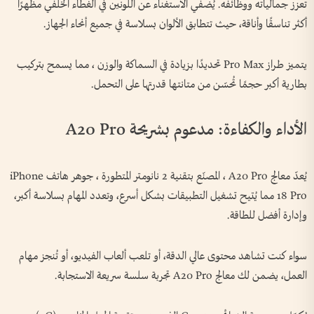
تعزز جمالياته ووظائفه. يُضفي الاستغناء عن اللونين في الغطاء الخلفي مظهرًا
أكثر تناسقًا وأناقة، حيث تتطابق الألوان بسلاسة في جميع أنحاء الجهاز.
يتميز طراز Pro Max تحديدًا بزيادة في السماكة والوزن ، مما يسمح بتركيب
بطارية أكبر حجمًا تُحسّن من متانتها قدرتها على التحمل.
الأداء والكفاءة: مدعوم بشريحة A20 Pro
يُعدّ معالج A20 Pro ، المصنّع بتقنية 2 نانومتر المتطورة ، جوهر هاتف iPhone
18 Pro مما يُتيح تشغيل التطبيقات بشكل أسرع، وتعدد المهام بسلاسة أكبر،
وإدارة أفضل للطاقة.
سواء كنت تشاهد محتوى عالي الدقة، أو تلعب ألعاب الفيديو، أو تُنجز مهام
العمل، يضمن لك معالج A20 Pro تجربة سلسة سريعة الاستجابة.